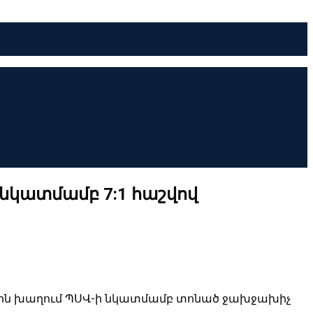
ի նկատմամբ 7:1 հաշվով
ռաջին խաղում ՊՍՎ-ի նկատմամբ տոնած ջախջախիչ