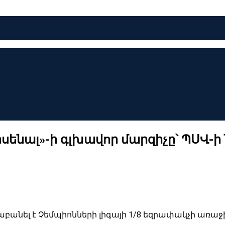
Արսենալ»-ի գլխավոր մարզիչը՝ ՊՍՎ-
նաբանել է Չեմպիոնների լիգայի 1/8 եզրափակչի ա