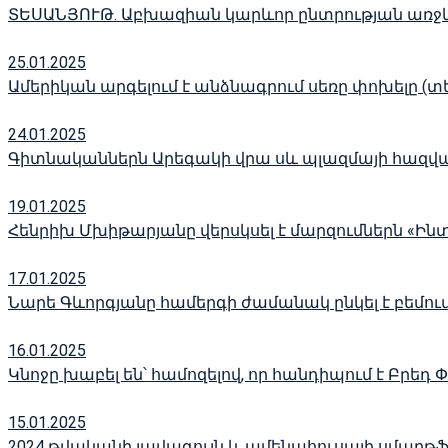
ՏԵՍԱՆՅՈՒԹ․ Աբխազիան կարևոր ընտրության առջև. Ո
25.01.2025
Ամերիկան արգելում է անձնագրում սեռը փոխելը (տ
24.01.2025
Գիտնականներն Արեգակի վրա սև պլազմայի հազվա
19.01.2025
Հենրիխ Մխիթարյանը վերսկսել է մարզումներն «Ինտ
17.01.2025
Նարե Գևորգյանը համերգի ժամանակ ընկել է բեմում
16.01.2025
Կնոջը խաբել են՝ համոզելով, որ հանդիպում է Բրեդ 
15.01.2025
2024 թվականի լավագույն և ամենահուսալի սմարթ