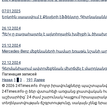
07.01.2025
Երկրին սպասվում է Քեսլերի էֆֆեկտը․ Գիտնականն
26.12.2024
ՊԵԿ-ը բացահայտել է ալկոհոլային խմիչքի և ծխախ
25.12.2024
Mercedes-Benz մեքենաների համար եռաթև նշանի ա
22.12.2024
Գերմանիայում ավտոմեքենան մխրճվել է մարդկանց մ
Пагинация записей
Назад
1
2
3
…
191
Далее
© 2026 24Times.info․ Բոլոր իրավունքները պաշտպան
24Times.info-ը ձեր վստահելի առցանց լրատվական 
աշխարհից՝ 24 ժամ շարունակ։Կայքում հրապարա
տեղեկատվության ճշգրտությունը, սակայն չենք երա