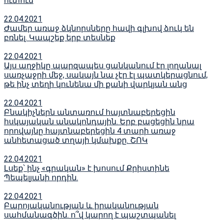
ուտում
22.04.2021
Ժամեր առաջ ձկնորսները հավի գլխով ձուկ են
բռնել. Կապշեք երբ տեսնեք
22.04.2021
Այս աղջիկը պարզապես ցանկանում էր լողանալ
սառչաջրի մեջ, սակայն նա չէր էլ պատկերացնում,
թե ինչ տեղի կունենա մի քանի վարկյան անց
22.04.2021
Բնակիչներն անտառում հայտնաբերեցին
հսկայական անակոնդային. Երբ բացեցին նրա
որովայնը հայտնաբերեցին 4 տարի առաջ
անհետացած տղայի կմախքը. ՇՈԿ
22.04.2021
Լսեք՝ ինչ «գրական» է խոսում Քրիստինե
Պեպելյանի որդին.
22.04.2021
Բարոյականության և իրականության
սահմանագծին. ո՞վ կարող է պաշտպանել