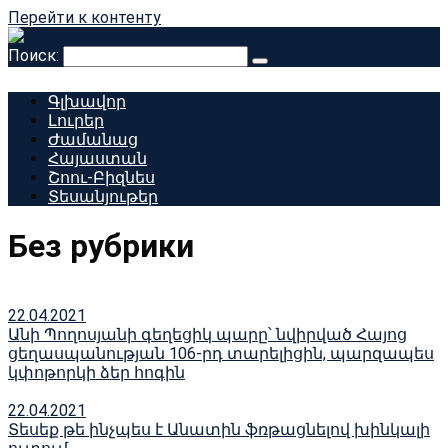
Перейти к контенту
Поиск:
Գլխավոր
Լուրեր
Ժամանաց
Հայաստան
Շոու-Բիզնես
Տեսանյութեր
Без рубрики
22.04.2021
Անի Պողոսյանի գեղեցիկ պարը՝ նվիրված Հայոց
ցեղասպանության 106-րդ տարելիցին, պարզապես
կփոթորկի ձեր հոգին
22.04.2021
Տեսեք թե ինչպես է Անատին ֆռթացնելով խինկալի