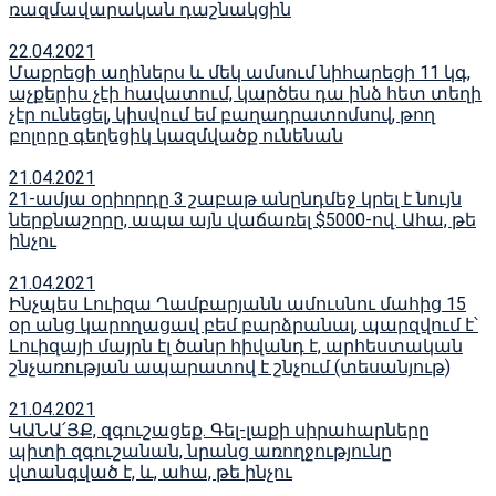
ռազմավարական դաշնակցին
22.04.2021
Մաքրեցի աղիներս և մեկ ամսում նիհարեցի 11 կգ,
աչքերիս չէի հավատում, կարծես դա ինձ հետ տեղի
չէր ունեցել, կիսվում եմ բաղադրատոմսով, թող
բոլորը գեղեցիկ կազմվածք ունենան
21.04.2021
21-ամյա օրիորդը 3 շաբաթ անընդմեջ կրել է նույն
ներքնաշորը, ապա այն վաճառել $5000-ով. Ահա, թե
ինչու
21.04.2021
Ինչպես Լուիզա Ղամբարյանն ամուսնու մահից 15
օր անց կարողացավ բեմ բարձրանալ, պարզվում է՝
Լուիզայի մայրն էլ ծանր հիվանդ է, արհեստական
շնչառության ապարատով է շնչում (տեսանյութ)
21.04.2021
ԿԱՆԱ՛ՅՔ, զգուշացեք. Գել-լաքի սիրահարները
պիտի զգուշանան, նրանց առողջությունը
վտանգված է, և, ահա, թե ինչու