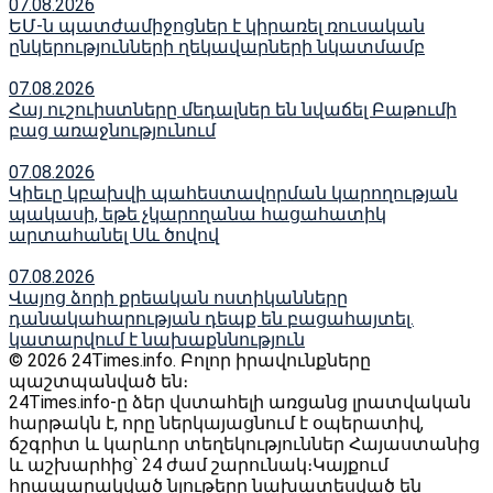
07.08.2026
ԵՄ-ն պատժամիջոցներ է կիրառել ռուսական
ընկերությունների ղեկավարների նկատմամբ
07.08.2026
Հայ ուշուիստները մեդալներ են նվաճել Բաթումի
բաց առաջնությունում
07.08.2026
Կիեւը կբախվի պահեստավորման կարողության
պակասի, եթե չկարողանա հացահատիկ
արտահանել Սև ծովով
07.08.2026
Վայոց ձորի քրեական ոստիկանները
դանակահարության դեպք են բացահայտել․
կատարվում է նախաքննություն
© 2026 24Times.info․ Բոլոր իրավունքները
պաշտպանված են։
24Times.info-ը ձեր վստահելի առցանց լրատվական
հարթակն է, որը ներկայացնում է օպերատիվ,
ճշգրիտ և կարևոր տեղեկություններ Հայաստանից
և աշխարհից՝ 24 ժամ շարունակ։Կայքում
հրապարակված նյութերը նախատեսված են