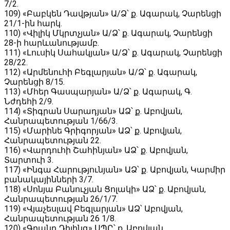
7/2.
109) «Բաբկեն Դավթյան» Ա/Ձ՝ ք․ Ագարակ, Չարենցի
21/1-ին հարկ.
110) «Վիլիկ Մկրտչյան» Ա/Ձ՝ ք․ Ագարակ, Չարենցի
28-ի հարևանությամբ.
111) «Լուսիկ Սահակյան» Ա/Ձ՝ ք․ Ագարակ, Չարենցի
28/22.
112) «Արմենուհի Բեգլարյան» Ա/Ձ՝ ք․ Ագարակ,
Չարենցի 8/15.
113) «Մհեր Գասպարյան» Ա/Ձ՝ ք․ Ագարակ, Գ․
Նժդեհի 2/9.
114) «Տիգրան Սարադյան» ԱՁ՝ ք․ Աբովյան,
Հանրապետության 1/66/3․
115) «Մարինե Գրիգորյան» ԱՁ՝ ք․ Աբովյան,
Հանրապետության 22․
116) «Վարդուհի Շահինյան» ԱՁ՝ ք․ Աբովյան,
Տարտուի 3․
117) «Ինգա Հարությունյան» ԱՁ՝ ք․ Աբովյան, Կարմիր
բանակայինների 3/7․
118) «Սոնյա Բանուչյան Ցոլակի» ԱՁ՝ ք․ Աբովյան,
Հանրապետության 26/1/7․
119) «Վյաչեսլավ Բեգլարյան» ԱՁ՝ Աբովյան,
Հանրապետության 26 1/8․
120) «Գրանդ Դիլինգ» ՍՊԸ՝ ք․ Աբովյան,