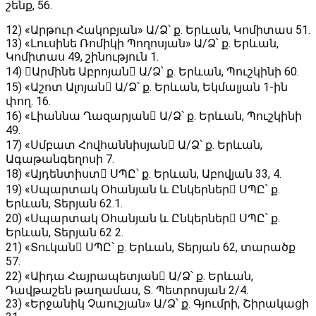
շենք, 56․
12) «Արթուր Հակոբյան» Ա/Ձ՝ ք․ Երևան, Կոմիտաս 51․
13) «Լուսինե Ռոմիկի Պողոսյան» Ա/Ձ՝ ք․ Երևան,
Կոմիտաս 49, շինություն 1․
14) Արմինե Աբրոյան Ա/Ձ՝ ք. Երևան, Պուշկինի 60․
15) «Աշոտ Ալոյան Ա/Ձ՝ ք․ Երևան, Եկմալյան 1-ին
փող. 16․
16) «Լիաննա Ղազարյան Ա/Ձ՝ ք․ Երևան, Պուշկինի
49․
17) «Սմբատ Հովհաննիսյան Ա/Ձ՝ ք․ Երևան,
Ագաթանգեղոսի 7․
18) «Այդենտիստ ՍՊԸ՝ ք․ Երևան, Աբովյան 33, 4․
19) «Սպարտակ Օհանյան և Ընկերներ ՍՊԸ՝ ք․
Երևան, Տերյան 62․1․
20) «Սպարտակ Օհանյան և Ընկերներ ՍՊԸ՝ ք․
Երևան, Տերյան 62 2․
21) «Տուկան ՍՊԸ՝ ք․ Երևան, Տերյան 62, տարածք
57․
22) «Աիդա Հայրապետյան Ա/Ձ՝ ք․ Երևան,
Դավթաշեն թաղամաս, Տ․ Պետրոսյան 2/4.
23) «Երջանիկ Չաուշյան» Ա/Ձ՝ ք. Գյումրի, Շիրակացի