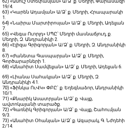
62) «Անուշ Ստեփանյան» Ա/Ձ՝ ք. Մեղրի, Փարամազի
19/4.
63) «Կարեն Ադամյան» Ա/Ձ՝ ք. Մեղրի, Հրապարակի
1.
64) «Նաիրա Մարտիրոսյան» Ա/Ձ՝ ք. Մեղրի, Ադելյան
7.
65) «Վեգա Ուորլդ» ՍՊԸ՝ Մեղրի մասնաճյուղ, ք.
Մեղրի, Զ. Անդրանիկի 2.
66) «Էլիզա Գրիգորյան» Ա/Ձ՝ ք. Մեղրի, Զ. Անդրանիկի
8.
67) «Ժանետա Գասպարյան» Ա/Ձ՝ ք. Մեղրի,
Գործարարների 1.
68) «Անահիտ Սամվելյան» Ա/Ձ՝ ք. Մեղրի, Ադելյան 6.
69) «Լիանա Սահակյան» Ա/Ձ՝ ք. Մեղրի, Զ.
Անդրանիկի 4.1.
70) «Ֆինկա ՈւՎԿ» ՓԲԸ` ք. Եղեգնաձոր, Անդրանիկի
10/1.
71) «Քնարիկ Ասատրյան» Ա/Ձ՝ ք. Վայք,
ավտոկայանի տարածք.
72) «Գառնիկ Գրիգորյան» Ա/Ձ՝ ք. Վայք, Շահումյան
9/3.
73) «Անահիտ Օհանյան» Ա/Ձ՝ ք. Ագարակ, Գ. Նժդեհի
2/14.