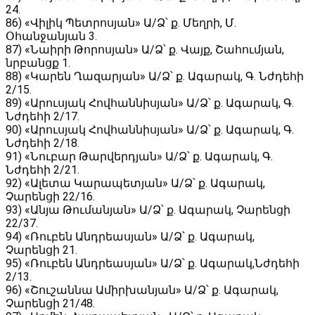
24.
86) «Վիլիկ Պետրոսյան» Ա/Ձ՝ ք. Մեղրի, Մ.
Օհանջանյան 3.
87) «Նաիրի Թորոսյան» Ա/Ձ՝ ք. Վայք, Շահումյան,
նրբանցք 1.
88) «Կարեն Ղազարյան» Ա/Ձ՝ ք․ Ագարակ, Գ․ Նժդեհի
2/15.
89) «Արուսյակ Հովհաննիսյան» Ա/Ձ՝ ք․ Ագարակ, Գ․
Նժդեհի 2/17.
90) «Արուսյակ Հովհաննիսյան» Ա/Ձ՝ ք․ Ագարակ, Գ․
Նժդեհի 2/18.
91) «Նուբար Թարվերդյան» Ա/Ձ՝ ք․ Ագարակ, Գ․
Նժդեհի 2/21.
92) «Ալետա Կարապետյան» Ա/Ձ՝ ք․ Ագարակ,
Չարենցի 22/16.
93) «Անյա Թումանյան» Ա/Ձ՝ ք․ Ագարակ, Չարենցի
22/37.
94) «Ռուբեն Անդրեասյան» Ա/Ձ՝ ք․ Ագարակ,
Չարենցի 21.
95) «Ռուբեն Անդրեասյան» Ա/Ձ՝ ք․ Ագարակ,Նժդեհի
2/13.
96) «Շուշաննա Ամիրխանյան» Ա/Ձ՝ ք․ Ագարակ,
Չարենցի 21/48.