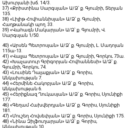
Ախուրյանի խճ. 14/3․
37) «Քրիստինա Սարգսյան» Ա/Ձ՝ ք. Գյումրի, Տերյան
135․
38) «Լիլիթ Հովհաննիսյան» Ա/Ձ՝ ք. Գյումրի,
Հաղթանակի պող. 33․
39) «Վահագն Մակարյան» Ա/Ձ՝ ք. Գյումրի, Վ.
Սարգսյան 1/50․
40) «Արսեն Պետրոսյան» Ա/Ձ՝ ք. Գյումրի, Լ. Մադոյան
115ա-13․
41) «Վալյա Պետրոսյան» Ա/Ձ՝ ք. Գյումրի, Գորկու 73ա․
42) «Խաչատուր Գրիգորյան Հովհաննեսի» Ա/Ձ՝ ք.
Գյումրի, Գորկու 74․
43) «Լուսինե Դալաքյան» Ա/Ձ՝ ք. Գորիս,
Անկախության 7․
44) «Հերմինե Հակոբյան» Ա/Ձ՝ ք. Գորիս,
Անկախության 6․
45) «Հերիքնազ Ղուկասյան» Ա/Ձ՝ ք. Գորիս, Սյունիքի
177․
46) «Գեղամ Հախվերդյան» Ա/Ձ՝ ք. Գորիս, Սյունիքի
181․
47) «Մուշեղ Հովսեփյան» Ա/Ձ՝ ք. Գորիս, Սյունիքի 175․
48) «Նինա Զիլֆուղարյան» Ա/Ձ՝ ք. Գորիս,
Անկախության 10․