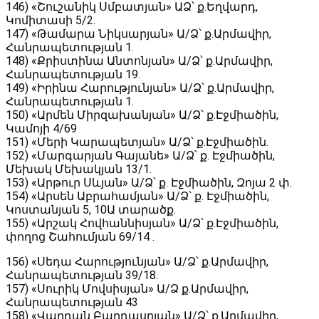
146) «Շուշանիկ Սմբատյան» ԱՁ՝ ք․Եղվարդ,
Կոմիտասի 5/2․
147) «Թամարա Նիկսարյան» Ա/Ձ՝ ք․Արմավիր,
Հանրապետության 1․
148) «Քրիստինա Անտոնյան» Ա/Ձ՝ ք․Արմավիր,
Հանրապետության 19․
149) «Իրինա Հարությունյան» Ա/Ձ՝ ք․Արմավիր,
Հանրապետության 1․
150) «Արմեն Միրզախանյան» Ա/Ձ՝ ք․Էջմիածին,
Կամոյի 4/69
151) «Մերի Կարապետյան» Ա/Ձ՝ ք․Էջմիածին.
152) «Մարգարյան Գայանե» Ա/Ձ՝ ք․ Էջմիածին,
Մեխակ Մեխակյան 13/1․
153) «Արթուր Սևյան» Ա/Ձ՝ ք․ Էջմիածին, Զոյա 2 փ․
154) «Արսեն Աբրահամյան» Ա/Ձ՝ ք․ Էջմիածին,
Կոստանյան 5, 10Ա տարածք․
155) «Արշակ Հովհաննիսյան» Ա/Ձ՝ ք․Էջմիածին,
փողոց Շահումյան 69/14 ․
156) «Սեդա Հարությունյան» Ա/Ձ՝ ք․Արմավիր,
Հանրապետության 39/18.
157) «Սուրիկ Մովսիսյան» Ա/Ձ ք․Արմավիր,
Հանրապետության 43
158) «Վարդան Բաղդասրյան» Ա/Ձ՝ ք․Արմավիր,