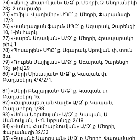
74) «Անուշ Ահարոնյան» Ա/Ձ՝ ք. Մեղրի, Զ. Անդրանիկի
28շ. 2 տարածք.
75) «Էմիլ և Վլադիմիր» ՍՊԸ՝ ք. Մեղրի, Փարամազի
17/3.
76) «Կանդազյան ֆարմ» ՍՊԸ՝ ք. Ագարակ, Չարենցի
10, 1-ին հարկ.
77) «Կարեն Ադամյան» Ա/Ձ՝ ք. Մեղրի, Հրապարակի
թիվ 1.
78) «Պոսարլեն» ՍՊԸ՝ ք. Ագարակ, Աբովյան փ, տուն
8ա.
79) «Ռուբեն Մայիլյան» Ա/Ձ՝ ք. Ագարակ, Չարենցի
13շ. թիվ 29.
80) «Մերի Մինասյան» Ա/Ձ՝ ք. Կապան, փ.
Բաղաբերդ 4/4/2/1.
81) «Մերի Բեգլարյան» Ա/Ձ՝ ք. Կապան, փ.
Բաղաբերդ 16.
82) «Հայրապետյան Վաչե» Ա/Ձ՝ ք. Կապան,
Բաղաբերդ 1/88.
83) «Սոնա Ներսեսյան» Ա/Ձ՝ ք. Կապան, Ա.
Մանուկյան, 1-ին նրբանցք, 2/18.
84) «Վանիկ Համբարձումյան» Ա/Ձ՝ ք. Մեղրի,
Փարամազի 32/33.
85) «Գայանե Սարգսյան» Ա/Ձ՝ ք. Մեղրի, Փարամազի