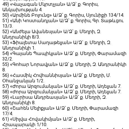
49) «Վաչագան Մկրտչյան» Ա/Ձ՝ ք. Գորիս,
Անկախության 4․
50) «Արմինե Բոլունց» Ա/Ձ՝ ք. Գորիս, Սյունիքի 134/14․
51) «Անի Կոստանդյան» Ա/Ձ՝ ք. Գորիս, Գր. Տաթևցու
13/3․
52) «Անժելա Ավանեսյան» Ա/Ձ՝ ք. Մեղրի, Զ.
Անդրանիկի 8/3.
53) «Ֆիալետա Սաղաթելյան» Ա/Ձ` ք. Մեղրի, Զ.
Անդրանիկի 1.
54) «Գայանե Պապիկյան» Ա/Ձ՝ ք. Մեղրի, Փարամազի
32/2.
55) «Գոհար Նորավյան» Ա/Ձ՝ ք. Մեղրի, Զ. Անդրանիկի
8.
56) «Հասմիկ Հովհաննիսյան» Ա/Ձ՝ ք. Մեղրի, Մ.
Օհանջանյան 1/2.
57) «Ժորա Արզումանյան» Ա/Ձ՝ ք. Մեղրի, Ադելյան 7.
58) «Ժորա Արզումանյան» Ա/Ձ՝ ք. Մեղրի, Ադելյան 7.
59) «Լարիսա Անդրեասյան» Ա/Ձ՝ ք. Մեղրի, Զ.
Անդրանիկի 8.
60) «Շահեն Մելիքյան» Ա/Ձ՝ ք. Մեղրի, Փարամազի
17/4.
61) «Սիլվա Հովակիմյան» Ա/Ձ՝ ք. Մեղրի,
Հրապարակի 1/10.