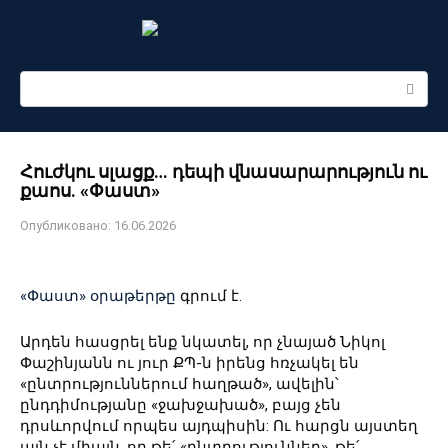
Перейти
к
контенту
Поиск:
Հուժկու սլացք… դեպի վնասարարություն ու
քաոս. «Փաստ»
Опубликовано:
16.06.2026
«Փաստ» օրաթերթը
գրում է.
Արդեն հասցրել ենք նկատել, որ չնայած Նիկոլ
Փաշինյանն ու յուր ՔՊ-ն իրենց հռչակել են
«ընտրություններում հաղթած», ավելին՝
ընդդիմությանը «ջախջախած», բայց չեն
դրսևորվում որպես այդպիսին: Ու հարցն այստեղ
այն չէ միայն, որ թե՛ «ընտրություններ», թե՛