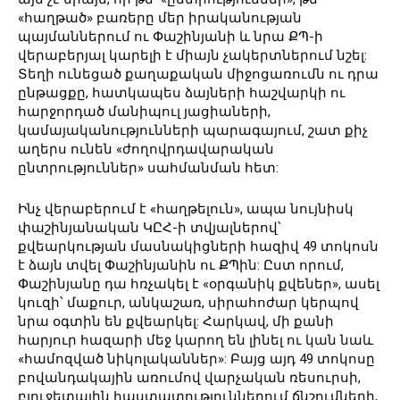
«հաղթած» բառերը մեր իրականության
պայմաններում ու Փաշինյանի և նրա ՔՊ-ի
վերաբերյալ կարելի է միայն չակերտներում նշել:
Տեղի ունեցած քաղաքական միջոցառումն ու դրա
ընթացքը, հատկապես ձայների հաշվարկի ու
հարջորդած մանիպուլ յացիաների,
կամայականությունների պարագայում, շատ քիչ
աղերս ունեն «ժողովրդավարական
ընտրություններ» սահմանման հետ:
Ինչ վերաբերում է «հաղթելուն», ապա նույնիսկ
փաշինյանական ԿԸՀ-ի տվյալներով՝
քվեարկության մասնակիցների հազիվ 49 տոկոսն
է ձայն տվել Փաշինյանին ու ՔՊին: Ըստ որում,
Փաշինյանը դա հռչակել է «օրգանիկ քվեներ», ասել
կուզի՝ մաքուր, անկաշառ, սիրահոժար կերպով
նրա օգտին են քվեարկել: Հարկավ, մի քանի
հարյուր հազարի մեջ կարող են լինել ու կան նաև
«համոզված նիկոլականներ»: Բայց այդ 49 տոկոսը
բովանդակային առումով վարչական ռեսուրսի,
բյուջետային հաստատություններում ճնշումների,