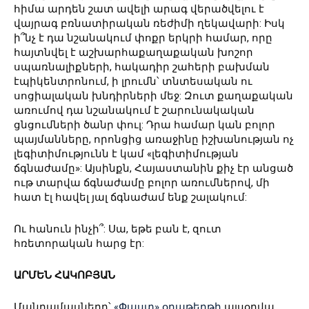
հիմա արդեն շատ ավելի արագ վերածվելու է
վայրագ բռնատիրական ռեժիմի ղեկավարի: Իսկ
ի՞նչ է դա նշանակում փոքր երկրի համար, որը
հայտնվել է աշխարհաքաղաքական խոշոր
սպառնալիքների, հակադիր շահերի բախման
էպիկենտրոնում, ի լրումն՝ տնտեսական ու
սոցիալական խնդիրների մեջ: Զուտ քաղաքական
առումով դա նշանակում է շարունակական
ցնցումների ծանր փուլ: Դրա համար կան բոլոր
պայմանները, որոնցից առաջինը իշխանության ոչ
լեգիտիմությունն է կամ «լեգիտիմության
ճգնաժամը»: Այսինքն, Հայաստանին քիչ էր անցած
ութ տարվա ճգնաժամը բոլոր առումներով, մի
հատ էլ հավել յալ ճգնաժամ ենք շալակում:
Ու հանուն ինչի՞: Սա, եթե բան է, զուտ
հռետորական հարց էր:
ԱՐՄԵՆ ՀԱԿՈԲՅԱՆ
Մանրամասները՝
«Փաստ» օրաթերթի
այսօրվա