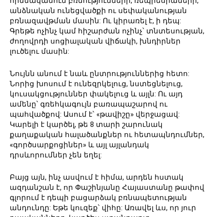
հիմնականում բռնությունների, ռեպրեսիաների,
անձնական ունեցվածքի ու սեփականության
բռնազավթման մասին: Ու կիրառել է, ի դեպ:
Գրեթե ոչինչ կամ հիշարժան ոչինչ՝ տնտեսության,
ժողովրդի սոցիալական վիճակի, խնդիրներ
լուծելու մասին:
Նույնն անում է նաև ընտրություններից հետո:
Նորից խոսում է ունեզրկելուց, նստեցնելուց,
կուսակցություններ փակելուց և այլն: Ու այդ
ամենը՝ գռեհկագույն բառապաշարով ու
պահվածքով: Ասում է՝ «թավիշը» վերջացավ:
Կարելի է կարծել, թե 8 տարի շարունակ
քաղաքական հալածանքներ ու հետապնդումներ,
«գործսարքոցիներ» և այլ այլանդակ
դրսևորումներ չեն եղել:
Բայց այն, ինչ ասվում է հիմա, արդեն հստակ
ազդանշան է, որ Փաշինյանը Հայաստանը թափով
գլորում է դեպի բացարձակ բռնապետության
անդունդը: Եթե կուզեք՝ վիհը: Առավել ևս, որ յուր