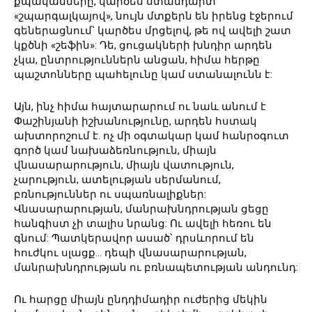
քպականները, կարծես ստանդարտ
«շպարգալկայով», նույն մտքերն են իրենց էջերում
գեներացնում՝ կարծես մրցելով, թե ով ավելի շատ
կքծնի «շեֆին»: Դե, ցուցակների խնդիր արդեն
չկա, ընտրություններն անցան, հիմա հերթը
պաշտոնները պահելունը կամ ստանալունն է:
Այն, ինչ հիմա հայտարարում ու նաև անում է
Փաշինյանի իշխանությունը, արդեն հստակ
ախտորոշում է. ոչ մի օգտակար կամ հանրօգուտ
գործ կամ նախաձեռնություն, միայն
վնասարարություն, միայն վատություն,
չարություն, ատելության սերմանում,
բռնություններ ու սպառնալիքներ:
Վնասարարության, մանրախնդրության ցեցը
հանգիստ չի տալիս նրանց: Ու ավելի հեռու են
գնում: Պատկերավոր ասած՝ դրսևորում են
հուժկու սլացք… դեպի վնասարարության,
մանրախնդրության ու բռնապետության անդունդ:
Ու հարցը միայն ընդդիմադիր ուժերից մեկին