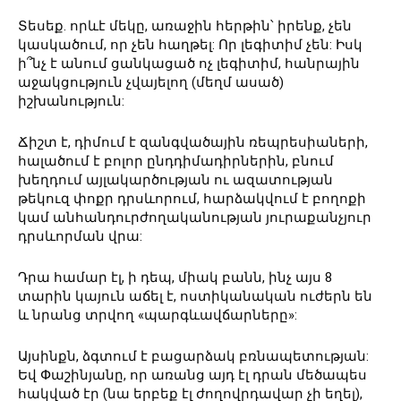
Տեսեք. որևէ մեկը, առաջին հերթին՝ իրենք, չեն
կասկածում, որ չեն հաղթել: Որ լեգիտիմ չեն: Իսկ
ի՞նչ է անում ցանկացած ոչ լեգիտիմ, հանրային
աջակցություն չվայելող (մեղմ ասած)
իշխանություն:
Ճիշտ է, դիմում է զանգվածային ռեպրեսիաների,
հալածում է բոլոր ընդդիմադիրներին, բնում
խեղդում այլակարծության ու ազատության
թեկուզ փոքր դրսևորում, հարձակվում է բողոքի
կամ անհանդուրժողականության յուրաքանչյուր
դրսևորման վրա:
Դրա համար էլ, ի դեպ, միակ բանն, ինչ այս 8
տարին կայուն աճել է, ոստիկանական ուժերն են
և նրանց տրվող «պարգևավճարները»:
Այսինքն, ձգտում է բացարձակ բռնապետության:
Եվ Փաշինյանը, որ առանց այդ էլ դրան մեծապես
հակված էր (նա երբեք էլ ժողովրդավար չի եղել),