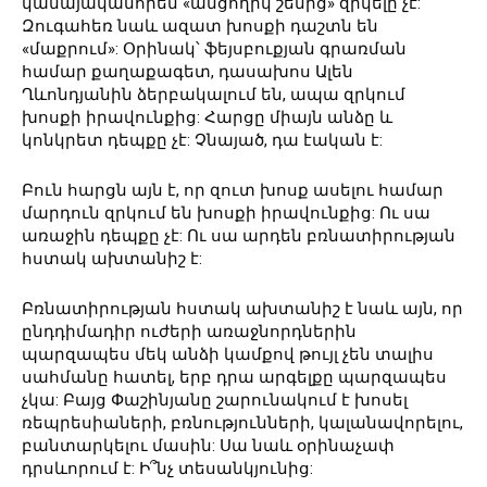
կամայականորեն «անցողիկ շեմից» զրկելը չէ:
Զուգահեռ նաև ազատ խոսքի դաշտն են
«մաքրում»: Օրինակ՝ ֆեյսբուքյան գրառման
համար քաղաքագետ, դասախոս Ալեն
Ղևոնդյանին ձերբակալում են, ապա զրկում
խոսքի իրավունքից: Հարցը միայն անձը և
կոնկրետ դեպքը չէ: Չնայած, դա էական է:
Բուն հարցն այն է, որ զուտ խոսք ասելու համար
մարդուն զրկում են խոսքի իրավունքից: Ու սա
առաջին դեպքը չէ: Ու սա արդեն բռնատիրության
հստակ ախտանիշ է:
Բռնատիրության հստակ ախտանիշ է նաև այն, որ
ընդդիմադիր ուժերի առաջնորդներին
պարզապես մեկ անձի կամքով թույլ չեն տալիս
սահմանը հատել, երբ դրա արգելքը պարզապես
չկա: Բայց Փաշինյանը շարունակում է խոսել
ռեպրեսիաների, բռնությունների, կալանավորելու,
բանտարկելու մասին: Սա նաև օրինաչափ
դրսևորում է: Ի՞նչ տեսանկյունից: