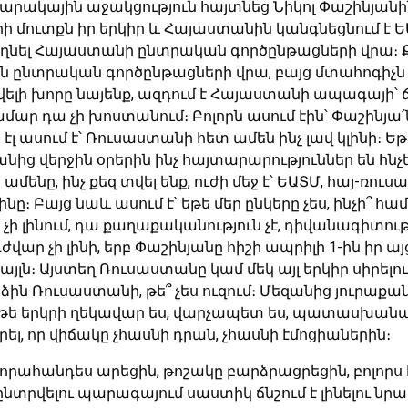
կային աջակցություն հայտնեց Նիկոլ Փաշինյանին։ 
ի մուտքն իր երկիր և Հայաստանին կանգնեցնում է ԵԱՏ
 թողնել Հայաստանի ընտրական գործընթացների վրա
ն ընտրական գործընթացների վրա, բայց մտահոգիչն այ
 քիչ ավելի խորը նայենք, ազդում է Հայաստանի ապագա
համար դա չի խոստանում։ Բոլորն ասում էին՝ Փաշինյ
լ ասում է՝ Ռուսաստանի հետ ամեն ինչ լավ կլինի։
նից վերջին օրերին ինչ հայտարարություններ են հնչ
այն ամենը, ինչ քեզ տվել ենք, ուժի մեջ է՝ ԵԱՏՄ, հայ-
Բայց նաև ասում է՝ եթե մեր ընկերը չես, ինչի՞ համ
ես չի լինում, դա քաղաքականություն չէ, դիվանագիտու
վար չի լինի, երբ Փաշինյանը հիշի ապրիլի 1-ին ի
լն։ Այստեղ Ռուսաստանը կամ մեկ այլ երկիր սիրելու 
նձին Ռուսաստանի, թե՞ չես ուզում։ Մեզանից յուրաք
յց եթե երկրի ղեկավար ես, վարչապետ ես, պատասխանատ
լ, որ վիճակը չհասնի դրան, չհասնի էմոցիաներին։
զորահանդես արեցին, թոշակը բարձրացրեցին, բոլորս 
նտրվելու պարագայում սաստիկ ճնշում է լինելու նրա 