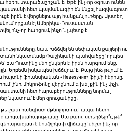
 հեռու տարածաշրջան է։ Եթե ինչ-որ օգուտ ունեն
, Հայաստանի հետ պայմանագիր են կնքել հազվագյուտ
ւցե իրեն է վերցնելու այդ հանքանյութերը։ Այստեղ
իճակում որքան էլ Ամերիկա-Ռուսաստան
վել ինչ-որ հարցում, ինչո՞ւ չպետք է
նությունները, նաև խճճվել են սեփական քայլերի ու
ւսաստանի նկատմամբ Փաշինյանի պահվածքը՝ որպես
 բա Պուտինը մեր ընկերն է, իրեն հարգում ենք,
լն։ Երբեմն իսկապես խճճվում է։ Բայց ինձ թվում է,
ս հայտնի ֆրանսիական «Невезучие» ֆիլմի հերոսը,
ւմ լինի, միկրոֆոնը վերցնում է, խել քին ինչ փչի,
ուսաստանի հետ հարաբերությունները նորմալ
սել»,նկատում է մեր զրուցակիցը։
չ թե շատ հանգիստ մթնոլորտում, ապա հետո
եց արցախահայությանը։ Սա քաոս ստեղծելո՞ւ, թե՞
 հոգեհարազատ է կոնֆլիկտի վիճակը՝ միշտ ինչ-որ
ծեփել պատին, սատկացնել» և այլն։ Փաշինյանի