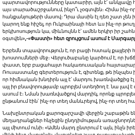
պարտավորությունները կատարիր, այն է՝ անկլավը հ
այս տարածաշրջանում, ինչո՞ւ չօգտվեն։ Հիմա ինչ-ո
հանքանյութերի մասով։ Դրա մասին էլ դեռ շատ չեն խ
կարող ենք հիշել, որ Ուկրաինայի հետ ևս ինչ-որ 
երկխոսություն կա, միևնույնն է՝ ամեն երկիր իր շահն 
օգտվեն»
,-«Փաստի» հետ զրույցում ասում է Մարգար
Երբեմն տպավորություն է, որ բացի հստակ քայլերի 
խոստումների մեջ։ Վերլուծաբանը կարծում է, որ 
փաստ, երբ բացահայտ հակառուսական հայտարարությու
Ռուսաստանը գերտերություն է, գիտենք, թե ինչպես իր
որ հիմնական խնդիրն այլ է՝ մարդու խառնվածքից էլ
այլ իր բնավորությամբ պրոբլեմ ստեղծող է. նա լավ է զ
ասում է։ Նման խառնվածքով մարդիկ, որոնք պրոբլ
ընթանում էին՝ ինչ-որ տեղ մանևրելով, ինչ-որ տեղ հ
Նախընտրական քարոզարշավի վերջին շաբաթին ենք հ
մեղադրանքներ հնչեցին ընդդիմության առաջնորդներ
այլ միտում ունի։ «Ամեն մարդ ընտրում է այն, ինչն
մեկի հետ մարտնչել, մարտնչելը շատ քաղաքավարի բա