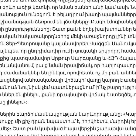
, նա երևի առիթ կգտնի, որ նման բաներ անի կամ ասի։ Ն
շխանություն ունեցողն է թելադրում խաղի պայմաններ
իշխանության ձեռքում են լծակները։ Բացի էմոցիաների
նտրությունները։ Շատ բան է եղել, խախտումներ են եղե
մնական հակառակորդներից մեկի առաջնորդը լինի տնա
ևոն Տեր-Պետրոսյանը կալանավորեր Վազգեն Մանուկյ
է այնպես, որ ընդդիմադիր ուժի ցուցակի երկրորդ հ
նքից պատգամավոր Արթուր Սարգսյանը և ՀՅԴ Հայա
ն անվանում, բայց նման իրավիճակ, որ հարյուրավ
դ ժամանակներ են լինելու, որովհետև ոչ մի բան անհե
ցնելով անհասկանալի վիճակի՝ վաղը կարող է ասել՝ ե
տանում։ Նույնիսկ չեմ պատկերացնում՝ ի՞նչ բարդությու
ւններ են լինելու, քանի որ այնպիսի վիճակ է ստեղծել
 լինելու»։
երին բարձր մասնակցության կարևորությանը։ «Կարծ
ոսքը մի քիչ դրան նպաստում է, որովհետև մարդիկ երբ
ի մեջ։ Շատ բան կախված է այս վերջին շաբաթվա ա
մի վրա կթեքվի։ Մարդիկ պետք է հասկանան, որ ներկա