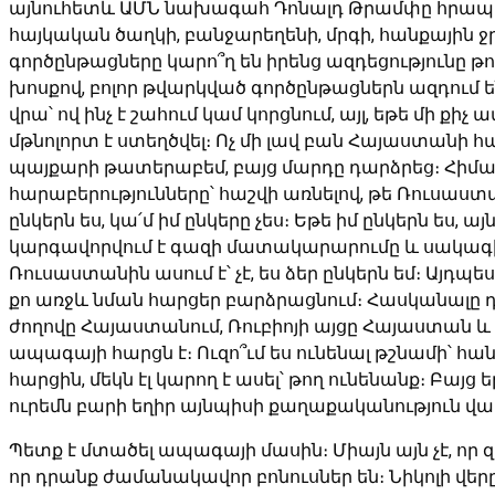
այնուհետև ԱՄՆ նախագահ Դոնալդ Թրամփը հրապարա
հայկական ծաղկի, բանջարեղենի, մրգի, հանքային ջր
գործընթացները կարո՞ղ են իրենց ազդեցությունը
խոսքով, բոլոր թվարկված գործընթացներն ազդում ե
վրա՝ ով ինչ է շահում կամ կորցնում, այլ, եթե մի
մթնոլորտ է ստեղծվել։ Ոչ մի լավ բան Հայաստանի 
պայքարի թատերաբեմ, բայց մարդը դարձրեց։ Հիմա է
հարաբերությունները՝ հաշվի առնելով, թե Ռուսաստա
ընկերն ես, կա՛մ իմ ընկերը չես։ Եթե իմ ընկերն ես, 
կարգավորվում է գազի մատակարարումը և սակագինը։ 
Ռուսաստանին ասում է՝ չէ, ես ձեր ընկերն եմ։ Այդպ
քո առջև նման հարցեր բարձրացնում։ Հասկանալը դժ
ժողովը Հայաստանում, Ռուբիոյի այցը Հայաստան և այ
ապագայի հարցն է։ Ուզո՞ւմ ես ունենալ թշնամի՝ հա
հարցին, մեկն էլ կարող է ասել՝ թող ունենանք։ Բա
ուրեմն բարի եղիր այնպիսի քաղաքականություն վարե
Պետք է մտածել ապագայի մասին։ Միայն այն չէ, որ 
որ դրանք ժամանակավոր բոնուսներ են։ Նիկոլի վերը