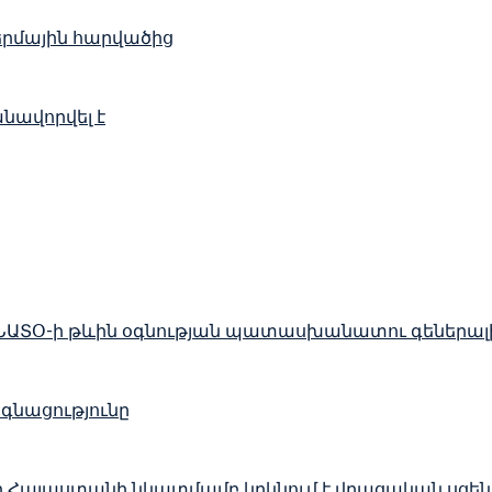
ջերմային հարվածից
նավորվել է
 ՆԱՏՕ-ի թևին օգնության պատասխանատու գեներալ
գնացությունը
ը Հայաստանի նկատմամբ կրկնում է վրացական սցե