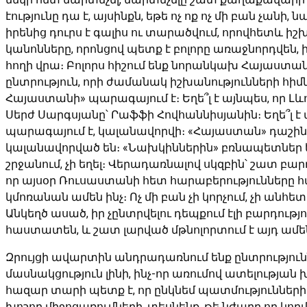
էությունը դա է, այսինքն, եթե ոչ ոք ոչ մի բան չանի
իրենից դուրս է գալիս ու տարածվում, որովհետև ի
կանոնները, որոնցով պետք է բոլորը առաջնորդվեն, 
հողի վրա։ Բոլորս հիշում ենք նորանկախ Հայաստանի ը
ընտրություն, որի ժամանակ իշխանությունների հի
Հայաստանի» պարագայում է։ Եղե՞լ է այնպես, որ Լ
Սերժ Սարգսյանը՝ Րաֆֆի Հովհաննիսյանին։ Եղե՞լ 
պարագայում է, կալանավորվի։ «Հայաստան» դաշի
կալանավորված են։ «Նախկիններին» բռնապետներ ե
շրջանում, չի եղել։ Վերադառնալով սկզբին՝ շատ բար
որ այսօր Ռուսաստանի հետ հարաբերությունները հաս
կմոռանան ամեն ինչ։ Ոչ մի բան չի կորչում, չի անհե
Անկեղծ ասած, իր չընտրվելու դեպքում էլի բարդությո
հաստատեն, և շատ լարված մթնոլորտում է այդ ամենը
Զրույցի ավարտին անդրադառնում ենք ընտրությունն
մասնակցություն լինի, ինչ-որ առումով ատելության խ
հազար տարի պետք է, որ ընկնեմ պատմություններ
խոշոր միջոցառումների, տեսնենք, թե նժարը որ կող