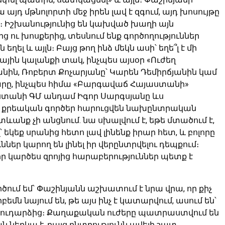
ա այդ մթնոլորտի մեջ իրեն լավ է զգում, այդ խոսույթը
ը։ Իշխանությունից են կախված խաղի այն
ց ու խոսքերից, տեսնում ենք գործողություններ
լ և այլն։ Բայց թող ինձ մեկն ասի՝ եղե՞լ է մի
յին կալանքի տակ, ինչպես այսօր «Ուժեղ
անին, Ռոբերտ Քոչարյանը՝ Կարեն Դեմիրճյանին կամ
ամարը, ինչպես հիմա «Բարգավաճ Հայաստանի»
ստանի ԳՄ անդամ Իգոր Սարգսյանը ևս
որ քրեական գործեր հարուցվեն նախընտրական
տևանք չի անցնում. նա սխալվում է, եթե մտածում է,
կեք սրանից հետո լավ լինենք իրար հետ, և բոլորը
ններ կարող են լինել իր վերընտրվելու դեպքում։
, որ կարծես զրոյից հարաբերություններ պետք է
ում եմ՝ Փաշինյանն աշխատում է նրա վրա, որ քիչ
եմն նայում են, թե այս ինչ է կատարվում, ասում են՝
նցուդարձից։ Քաղաքական ուժերը պատրաստվում են
ն ներկա է, բայց ընտրությունն ավելի շատ