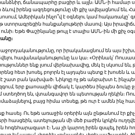
անձնիր, ճանապարհը բացիր և այլն։ ԱՄՆ-ի համար սա
ր ձևով իրենց ազդեցությունը մի քիչ ավելացնում են
ոսում, Ամերիկան ինչո՞վ է օգնելու կամ հակառակը՝ գո
թուղթ ստորագրեցին հանքանյութերի մասով։ Այս իրավ
ունի։ Եթե Փաշինյանը թույլ է տալիս ԱՄՆ-ին մի քիչ օգտ
յանը։
հաջորդականությունը, որ իրականացնում են այս իշխա
խճճվելու հավանականությունը ևս կա։ «Օրինակ՝ Ռո
ններ ենք լսում վերնախավից, մեկ էլ սկսում են, թե՝
ենց հետ խոսել, բոլորն էլ այդպես պետք է խոսեն և այ
 է շատ բան կախված։ Նիկոլը ոչ թե անբախտ է, ինչպե
գում, երբ քաոսային վիճակ է, կարծես ինչպես ձուկը ջրո
եմ ստեղծող են, վտանգավոր են պետության ղեկին։ Ռ
ամաձայնելով, բայց հիմա տեսեք, թե ուր է ամեն ինչ հա
ասել։ Ու եթե առաջին օրերին այն ընթանում էր քի
ի հասցեին, ատելության մի մեծ բաժին կրկին ուղղվ
 իրեն հոգեհարազատ է։ Նա չի կարող իրեն զսպել, իրեն
ռ եմ ասում, փորձել «ոչնչացնել, փռել ասֆալտին, 