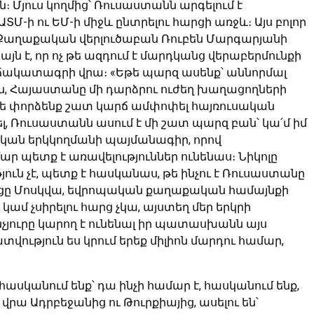
Մյուս կողմից՝ Ռուսաստանն արգելում է
Մ-ի ու ԵՄ-ի միջև ընտրելու հարցի առջև։ Այս բոլոր
։ Քաղաքական վերլուծաբան Ռուբեն Մարգարյանի
ն է, որ ոչ թե ազդում է մարդկանց վերաբերմունքի
յի՝ ճակատագրի վրա։ «Եթե պարզ ասենք՝ աննորմալ
ա՛ն, Հայաստանը մի դարձրու ուժեղ խաղացողների
 Եթե փորձենք շատ կարճ ամփոփել հայռուսական
ել, Ռուսաստանն ասում է մի շատ պարզ բան՝ կա՛մ իմ
ռուսական երկկողմանի պայմանագիր, որով
ար պետք է առավելություններ ունենաս։ Նիկոլը
թյուն չէ, պետք է հասկանաս, թե ինչու է Ռուսաստանը
ր այցը Մոսկվա, եվրոպական քաղաքական համայնքի
կամ չսիրելու հարց չկա, այստեղ մեր երկրի
անչյուրը կարող է ունենալ իր պատասխանն այս
վություն ես կրում երեք միլիոն մարդու համար,
հասկանում ենք՝ դա ինչի համար է, հասկանում ենք,
վրա Ադրբեջանից ու Թուրքիայից, ասելու են՝