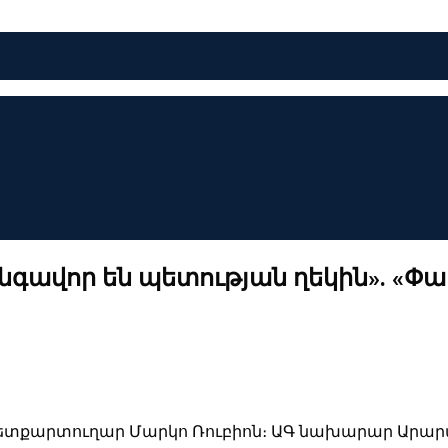
գավոր են պետության ղեկին». «Փ
պետքարտուղար Մարկո Ռուբիոն։ ԱԳ նախարար Արա