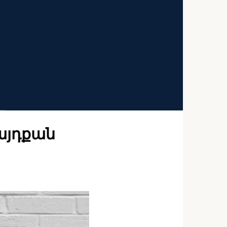
 այդքան