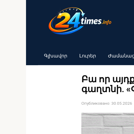
Перейти
к
контенту
Գլխավոր
Լուրեր
Ժամանա
Բա որ այդք
գաղտնի. 
Опубликовано:
30.05.2026