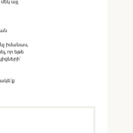
մեկ այլ
կան
նչ իմանաս,
լ, որ եթե
իցների՝
կե՛ք: