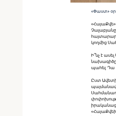
«Փաստ» օ
«ՀայաՔվե
Չալաբյանը
հայտարարո
կողմից Սա
Ի՞նչ է ասե
նախագիծը»
պահել: Դա 
Ըստ Ավետ
պայմանավո
Սահմանադր
փոփոխությ
իրականացն
«ՀայաՔվեի»