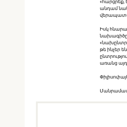
«հարցրեք, 
անդամ նա
վերապատմե
Իսկ հնարա
նախագիծը 
«նախընտրա
թե ինչեր ե
ընտրությո
առանց այդ 
Փիլիսոփայ
Մանրամաս