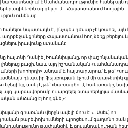
նախատեսվում է Սահմանադրությունից հանել այն դր
երկրացիներին արգելվում է Հայաստանում հողային
թյուն ունենալ:
ը հանելու նպատակն էլ, ինչպես դժվար չէ կռահել, այն է
ւ ադրբեջանցիները Հայաստանում հող ձեռք բերելու 
նելու իրավունք ստանան:
նը հայտնի Դանիել Իոաննիսյանը, որ փաշինյանական
 լինելուց բացի, նաև այդ իշխանական «սահմանադր
ների խորհրդի» անդամ է, հայտարարում է, թե՝ «սուտ
Համենայն դեպս, իր ֆեյսբուքյան էջում մի պաթետիկ գ
ես նշեցինք, ասել է, թե՝ «նախագծում, հակառակը, ն
լ այդ կարգավորումը ու արգելել օտարերկրյա մասն
կան անձանց էլ հող գնել»:
իսյանի գրառման վերջն ավելի ճոխ է. «…Ասեմ, որ
ական բարեփոխումների պրոցեսում գաղտնի բան չ
վանդակությունը թափանցիկ է, բովանդակության հ