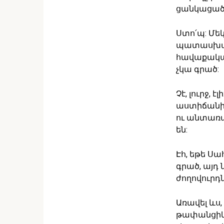
ցանկացած
Ստո՛պ: Մեկ
պատասխանի
հավաքական
չկա գրած:
Չէ, լուրջ,
աստիճանին
ու անտառա
են:
Էհ, եթե Ս
գրած, այդ
ժողովուրդն
Առավել ևս,
թափանցիկ»