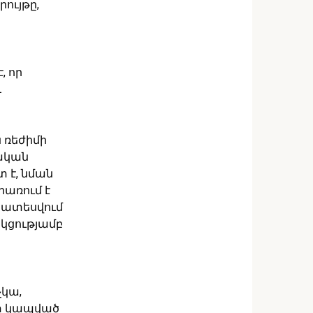
ույթը,
, որ
և
 ռեժիմի
ական
 է, նման
րառում է
ախատեսվում
ակցությամբ
կա,
ետ կապված