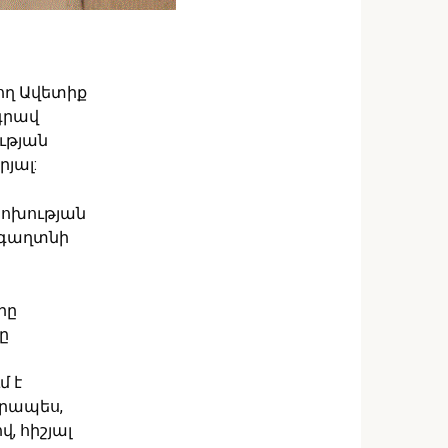
ղ Ավետիք
գրավ
ւթյան
յալ:
ոփոխության
ը գաղտնի
րը
ը
մ է
որապես,
, հիշյալ