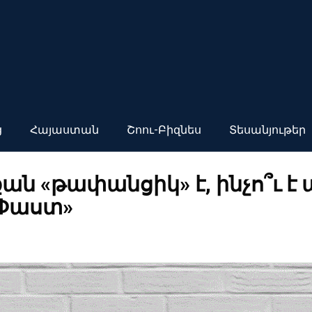
ց
Հայաստան
Շոու-Բիզնես
Տեսանյութեր
ան «թափանցիկ» է, ինչո՞ւ է
«Փաստ»