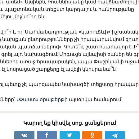
ես ասեմ»: Այսինքն, Իոաննիսյանը կամ հանձնաժողովի 
և պաշտոնական տեքստ կարդալու և հանրությանը
լու միջնո՞րդ են:
վո՞ր է, որ Սահմանադրության «կարուձևի» իշխանա
նախքան ընտրությունները չի հրապարակվում զուտ
կան պատճառներով»: Գիտե՞ք, շատ հնարավոր է: Ի՞
ն գրել այդ նախագծում: Միգուցե այնպիսի բաներ են գրե
ւններից առաջ հրապարակեն, ապա Փաշինյանի աջակ
էլ նոսրացած շարքերը էլ ավելի կնոսրանա՞ն:
ել պետք չէ, պարզապես նախագծի տեքստը հրապարա
ները
՝ «Փաստ» օրաթերթի
այսօրվա համարում
Կարող եք կիսվել սոց․ ցանցերում