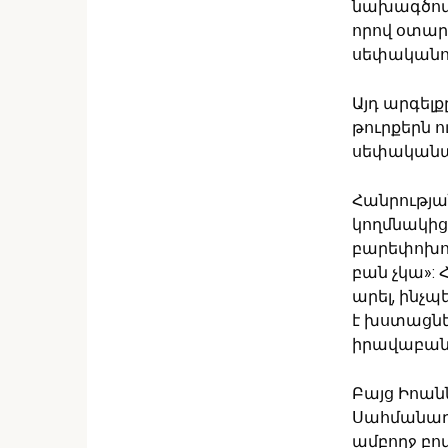
նախագծով 
որով օտար
սեփականու
Այդ արգելք
թուրքերն ո
սեփականաց
Հանրությա
կողմնակից
բարեփոխում
բան չկա»: 
արել, ինչպ
է խստացնե
իրավաբանա
Բայց Իոանն
Սահմանադր
ամբողջ բո