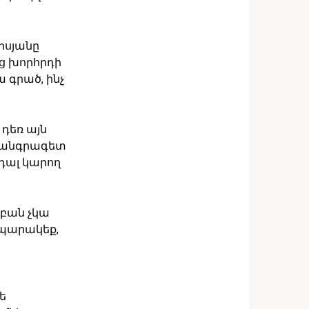
նիսյանը
ց խորհրդի
 գրած, ինչ
 դեռ այն
ն անգրագետ
րդալ կարող
 բան չկա
ապարակեք,
ե