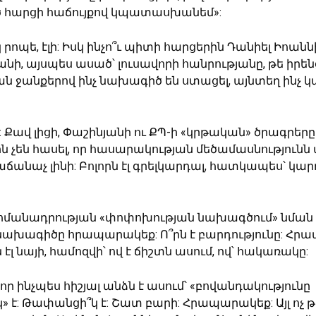
 հարցի հաճույքով կպատասխանեմ»:
 րոպե, էլի: Իսկ ինչո՞ւ պիտի հարցերին Դանիել Իոան
, այսպես ասած՝ լուսավորի հանրությանը, թե իրեն
 ջանքերով ինչ նախագիծ են ստացել, այնտեղ ինչ կա
 էլի: Քավ լիցի, Փաշինյանի ու ՔՊ-ի «կրթական» ծրագրերը
 չեն հասել, որ հասարակության մեծամասնություն
ճանաչ լինի: Բոլորն էլ գրելկարդալ, հատկապես՝ կա
ահմանադրության «փոփոխության նախագծում» նման
 նախագիծը հրապարակեք: Ո՞րն է բարդությունը: Հր
 էլ նայի, համոզվի՝ ով է ճիշտն ասում, ով՝ հակառակը:
 որ ինչպես հիշյալ անձն է ասում՝ «բովանդակությունը
 է: Թափանցի՞կ է: Շատ բարի: Հրապարակեք: Այլ ոչ թ