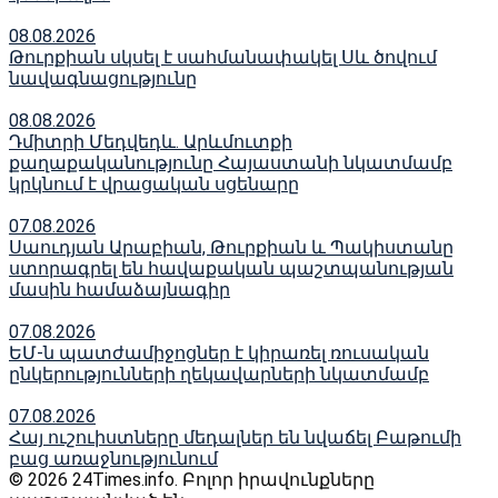
08.08.2026
Թուրքիան սկսել է սահմանափակել Սև ծովում
նավագնացությունը
08.08.2026
Դմիտրի Մեդվեդև. Արևմուտքի
քաղաքականությունը Հայաստանի նկատմամբ
կրկնում է վրացական սցենարը
07.08.2026
Սաուդյան Արաբիան, Թուրքիան և Պակիստանը
ստորագրել են հավաքական պաշտպանության
մասին համաձայնագիր
07.08.2026
ԵՄ-ն պատժամիջոցներ է կիրառել ռուսական
ընկերությունների ղեկավարների նկատմամբ
07.08.2026
Հայ ուշուիստները մեդալներ են նվաճել Բաթումի
բաց առաջնությունում
© 2026 24Times.info․ Բոլոր իրավունքները