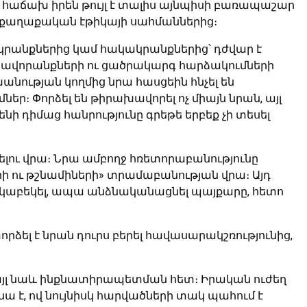
 հաճախ իրեն թույլ է տալիս այնպիսի բառապաշար
ն քաղաքական էթիկայի սահմաններից։
րանքներից կամ հակակրանքներից՝ դժվար է
րավորանքների ու ցածրակարգ հարձակումների
անության կողմից նրա հասցեին հնչել են
։ Փորձել են թիրախավորել ոչ միայն նրան, այլ
ի դիմաց հանրությունը գրեթե երբեք չի տեսել
լու վրա։ Նրա ամբողջ հռետորաբանությունը
երի ու թշնամիների» տրամաբանության վրա։ Այդ
կաբեկել, ապա անձնականացնել պայքարը, հետո
ձել է նրան դուրս բերել հավասարակշռությունից,
այլ նաև ինքնատիրապետման հետ։ Իրական ուժեղ
ա է, ով նույնիսկ հարվածների տակ պահում է