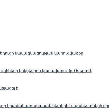
 նեղուցի նավագնացության կառուցվածքը
ղիների կոնցեսիոն կառավարումը. Օվերչուկ
ելացել է
լլահ»-ի հրամանատարական կետերի և պահեստների վ