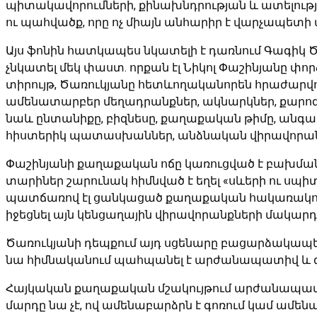
պիտակավորումների, քինախնդրության և ատելությ
ու պահվածք, որը ոչ միայն անհարիր է վարչապետի
Այս ֆոնին հատկապես նկատելի է դառնում Գագիկ
չնկատել մեկ փաստ. որքան էլ Նիկոլ Փաշինյանը
տիրույթ, Ծառուկյանը հետևողականորեն հրաժարվում
ամենատարբեր մեղադրանքներ, ակնարկներ, քարոզչա
նաև ընտանիքը, բիզնեսը, քաղաքական թիմը, անգամ 
հիստերիկ պատասխաններ, անձնական վիրավորանքն
Փաշինյանի քաղաքական ոճը կառուցված է բախման,
տարիներ շարունակ հիմնված է եղել «սևերի ու սպի
պատճառով էլ ցանկացած քաղաքական հակառակորդի
իջեցնել այն կենցաղային վիրավորանքների մակար
Ծառուկյանի դեպքում այդ սցենարը բացարձակապես չ
նա հիմնականում պահպանել է արժանապատիվ և 
Հայկական քաղաքական մշակույթում արժանապատիվ
մարդը նա չէ, ով ամենաբարձրն է գոռում կամ ամեն