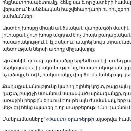
ինքնատիրապետումը։ Հենց սա է, որ շատերի համար
վերածում է անձնական հաշվեհարդարի ու հույզերի
սահմաններ։
Այստեղ խոսքը միայն անձնական վարքագծի մասին 
յուրաքանչյուր խոսք ազդում է ոչ միայն քաղաքական
հասարակությունն էլ է սկսում ապրել նույն տրամա
պետության ներսի առողջ միջավայրը։
Այս ֆոնին զուսպ պահվածքը երբեմն ավելի ուժեղ 
ներկայացնել իրականությունը, հասարակության զգա
նշաձողը, և ով է, հակառակը, փորձում չմտնել այդ 
Քաղաքականությունը կարող է լինել կոշտ, բայց այն
դաշտ, բայց չի ստանում սպասված արձագանքը, դ
առաջին հերթին երևում է ոչ թե այն ժամանակ, երբ 
մեջ։ Եվ հենց այստեղ է, որ տարբերությունը դառնում
Մանրամասները՝
«Փաստ» օրաթերթի
այսօրվա համ
Կարող եք կիսվել սոց․ ցանցերում