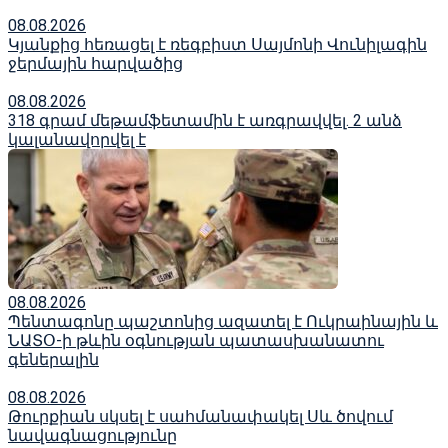
08.08.2026
Կյանքից հեռացել է ռեգբիստ Սայմոնի Վունիլագին
ջերմային հարվածից
08.08.2026
318 գրամ մեթամֆետամին է առգրավվել․ 2 անձ
կալանավորվել է
08.08.2026
Պենտագոնը պաշտոնից ազատել է Ուկրաինային և
ՆԱՏՕ-ի թևին օգնության պատասխանատու
գեներալին
08.08.2026
Թուրքիան սկսել է սահմանափակել Սև ծովում
նավագնացությունը