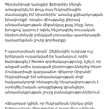
Գերմանիայի կանցլեր Ֆրիդրիխ Մերցն
առաջարկել էր թույլ տալ Ուկրաինային
մասնակցել ԵՄ նիստերին՝ առանց քվեարկության
իրավունքի՝ որպես միությանը լիիրավ
անդամակցության միջանկյալ քայլ, ինչը, նրա
խոսքով, կարող է օգնել հեշտացնել ռուսական
ներխուժմամբ բռնկված չորսամյա պատերազմի
դադարեցման շուրջ գործարքը։
Ի պատասխան դրան՝ Զելենսկին ուրբաթ ուշ
երեկոյան ուղարկված իր նամակում, որին
ծանոթացել է Reuters գործակալությունը, նշել է, որ
անցած ամիս կայացած ընտրություններից հետո
Հունգարիայի վարչապետ Վիկտոր Օրբանի՝
Ուկրաինայի ԵՄ անդամակցության մոլի
հակառակորդի հեռացումը հնարավորություն է
ստեղծել էական առաջընթաց գրանցելու
անդամակցության շուրջ բանակցություններում։
«Անարդար կլինի, որ Ուկրաինան ներկա լինի
Եվրոպական միությունում, բայց մնա անձայն։