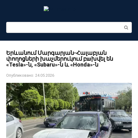
Перейти
к
контенту
Поиск:
Երևանում Մարգարյան-Հալաբյան
փողոցների խաչմերուկում բшխվել են
«Tesla»-ն, «Subaru»-ն և «Honda»-ն
Опубликовано:
24.05.2026