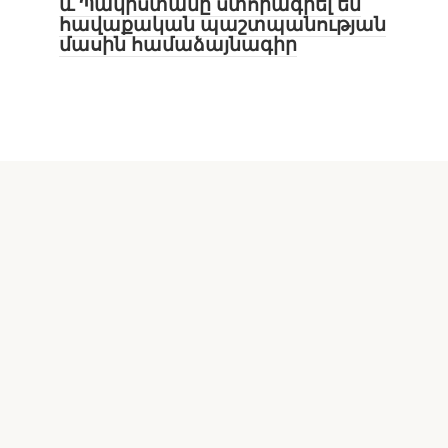
և Պակիստանը ստորագրել են
հավաքական պաշտպանության
մասին համաձայնագիր
© 2026 24Times.info․ Բոլոր իրավունքները
պաշտպանված են։
24Times.info-ը ձեր վստահելի առցանց
լրատվական հարթակն է, որը ներկայացնում է
օպերատիվ, ճշգրիտ և կարևոր տեղեկություններ
Հայաստանից և աշխարհից՝ 24 ժամ
շարունակ։Կայքում հրապարակված նյութերը
նախատեսված են տեղեկատվական
նպատակներով։ Մենք ձգտում ենք ապահովել
տեղեկատվության ճշգրտությունը, սակայն չենք
երաշխավորում ամբողջականությունը։
Արտաքին հղումները կարող են տանել երրորդ
կողմի կայքեր, որոնց բովանդակության համար