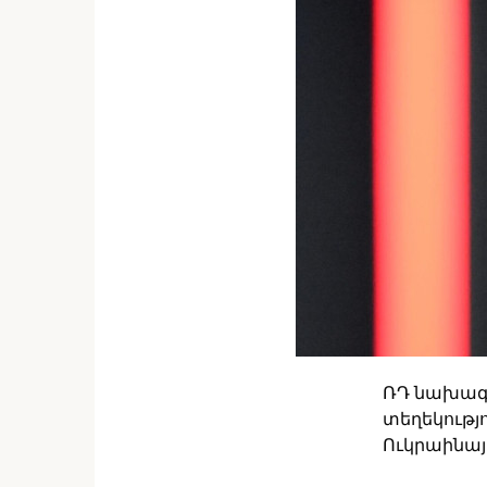
ՌԴ նախագա
տեղեկությ
Ուկրաինա