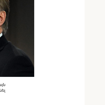
այն
նել