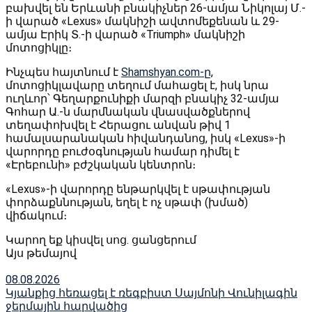
բախվել են Երևանի բնակիչներ 26-ամյա Նիկոլայ Մ.-
ի վարած «Lexus» մակնիշի ավտոմեքենան և 29-
ամյա Էրիկ Տ.-ի վարած «Triumph» մակնիշի
մոտոցիկլը։
Ինչպես հայտնում է
Shamshyan.com-ը
,
մոտոցիկլավարը տեղում մահացել է, իսկ նրա
ուղևոր՝ Գեղարքունիքի մարզի բնակիչ 32-ամյա
Գոհար Ա.-ն մարմնական վնասվածքներով
տեղափոխվել է Հերացու անվան թիվ 1
համալսարանական հիվանդանոց, իսկ «Lexus»-ի
վարորդը բուժօգնության համար դիմել է
«Էրեբունի» բժշկական կենտրոն։
«Lexus»-ի վարորդը ենթարկվել է սթափության
փորձաքննության, եղել է ոչ սթափ (խմած)
վիճակում։
Կարող եք կիսվել սոց․ ցանցերում
Այս թեմայով
08.08.2026
Կյանքից հեռացել է ռեգբիստ Սայմոնի Վունիլագին
ջերմային հարվածից