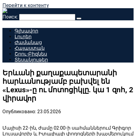
Перейти к контенту
Поиск:
Գլխավոր
Լուրեր
Ժամանաց
Հայաստան
Շոու-Բիզնես
Տեսանյութեր
Երևանի քաղաքապետարանի
հարևանությամբ բախվել են
«Lexus»-ը ու մոտոցիկլը. կա 1 զnհ, 2
վիրավnր
Опубликовано:
23.05.2026
Մայիսի 22-ին, ժամը 02:00-ի սահմաններում Գրիգոր
Լուսավորիչ և Իտալիայի փողոցների խաչմերուկում