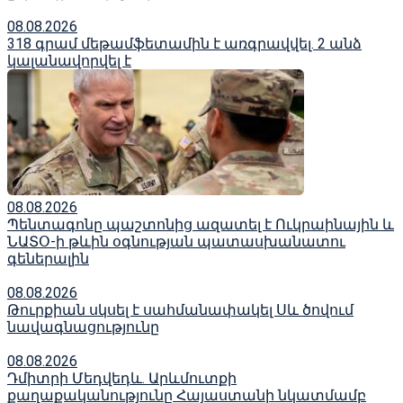
08.08.2026
318 գրամ մեթամֆետամին է առգրավվել․ 2 անձ
կալանավորվել է
08.08.2026
Պենտագոնը պաշտոնից ազատել է Ուկրաինային և
ՆԱՏՕ-ի թևին օգնության պատասխանատու
գեներալին
08.08.2026
Թուրքիան սկսել է սահմանափակել Սև ծովում
նավագնացությունը
08.08.2026
Դմիտրի Մեդվեդև. Արևմուտքի
քաղաքականությունը Հայաստանի նկատմամբ