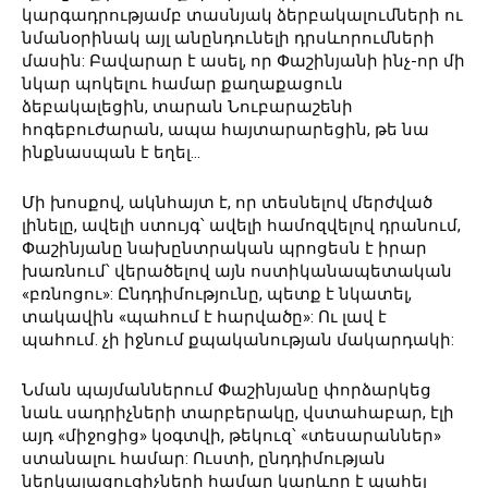
կարգադրությամբ տասնյակ ձերբակալումների ու
նմանօրինակ այլ անընդունելի դրսևորումների
մասին: Բավարար է ասել, որ Փաշինյանի ինչ-որ մի
նկար պոկելու համար քաղաքացուն
ձեբակալեցին, տարան Նուբարաշենի
հոգեբուժարան, ապա հայտարարեցին, թե նա
ինքնասպան է եղել…
Մի խոսքով, ակնհայտ է, որ տեսնելով մերժված
լինելը, ավելի ստույգ՝ ավելի համոզվելով դրանում,
Փաշինյանը նախընտրական պրոցեսն է իրար
խառնում՝ վերածելով այն ոստիկանապետական
«բռնոցու»: Ընդդիմությունը, պետք է նկատել,
տակավին «պահում է հարվածը»: Ու լավ է
պահում. չի իջնում քպականության մակարդակի:
Նման պայմաններում Փաշինյանը փորձարկեց
նաև սադրիչների տարբերակը, վստահաբար, էլի
այդ «միջոցից» կօգտվի, թեկուզ՝ «տեսարաններ»
ստանալու համար: Ուստի, ընդդիմության
ներկայացուցիչների համար կարևոր է պահել