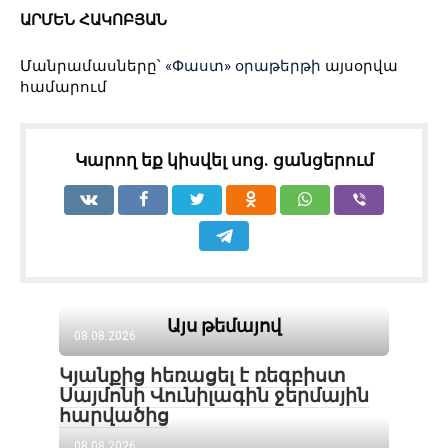
ԱՐՄԵՆ ՀԱԿՈԲՅԱՆ
Մանրամասները՝
«Փաստ» օրաթերթի
այսօրվա
համարում
Կարող եք կիսվել սոց․ ցանցերում
Այս թեմայով
08.08.2026
Կյանքից հեռացել է ռեգբիստ
Սայմոնի Վունիլագին ջերմային
հարվածից
08.08.2026