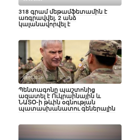
318 գրամ մեթամֆետամին է
առգրավվել․ 2 անձ
կալանավորվել է
08.08.2026
Պենտագոնը պաշտոնից
ազատել է Ուկրաինային և
ՆԱՏՕ-ի թևին օգնության
պատասխանատու գեներալին