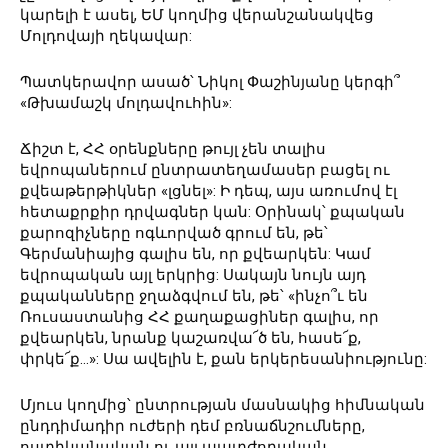
կարելի է ասել, ԵՄ կողմից վերանշանակվեց
Մոլդովայի ղեկավար:
Պատկերավոր ասած՝ Նիկոլ Փաշինյանը կերգի՞
«Թխամաշկ մոլդավուհին»:
Ճիշտ է, ՀՀ օրենքները թույլ չեն տալիս
եվրոպաներում ընտրատեղամասեր բացել ու
քվեաթերթիկներ «լցնել»: Ի դեպ, այս առումով էլ
հետաքրքիր դրվագներ կան: Օրինակ՝ քպական
քարոզիչները ոգևորված գրում են, թե՝
Գերմանիայից գալիս են, որ քվեարկեն: Կամ
եվրոպական այլ երկրից: Սակայն նույն այդ
քպականները ջղաձգվում են, թե՝ «ինչո՞ւ են
Ռուսաստանից ՀՀ քաղաքացիներ գալիս, որ
քվեարկեն, նրանք կաշառվա՜ծ են, հասե՜ք,
փրկե՜ք…»: Սա ավելին է, քան երկերեսանիությունը:
Մյուս կողմից՝ ընտրության մասնակից հիմնական
ընդդիմադիր ուժերի դեմ բռնաճնշումները,
ոստիկանական ու այլ պատժողական