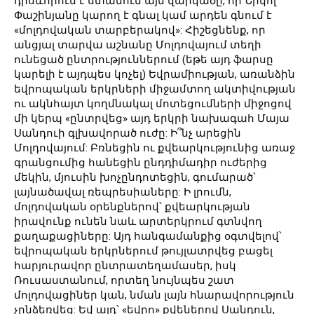
դրսևորում է ստանում այն վարկածը, որ Նիկոլ
Փաշինյանը կարող է գնալ կամ արդեն գնում է
«մոլդովական տարբերակով»: Հիշեցնենք, որ
անցյալ տարվա աշնանը Մոլդովայում տեղի
ունեցած ընտրություններում (եթե այդ ֆարսը
կարելի է այդպես կոչել) Եվրամիության, առանձին
եվրոպական երկրների միջամտող ակտիվության
ու ակնհայտ կողմնակալ մոտեցումների միջոցով
մի կերպ «ընտրվեց» այդ երկրի նախագահ Մայա
Սանդուի գլխավորած ուժը: Ի՞նչ արեցին
Մոլդովայում: Բռնեցին ու քվեարկությունից առաջ
գրանցումից հանեցին ընդդիմադիր ուժերից
մեկին, մյուսին խոչընդոտեցին, գումարած՝
լայնածավալ ռեպրեսիաները: Ի լրումն,
մոլդովական օրենքներով՝ քվեարկության
իրավունք ունեն նաև արտերկրում գտնվող
քաղաքացիները: Այդ հանգամանքից օգտվելով՝
եվրոպական երկրներում թույլատրվեց բացել
հարյուրավոր ընտրատեղամասեր, իսկ
Ռուսաստանում, որտեղ նույնպես շատ
մոլդովացիներ կան, նման լայն հնարավորություն
չընձեռվեց: Եվ այդ՝ «եվրո» քվեներով Սանդուն,