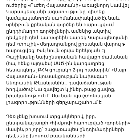
ուժերից «Ուժեղ Հայաստանի» առաջնորդ Սամվել
Կարապետյանի ազատությունը, գիտեք,
կամայականորեն սահմանափակված է), նաև
օրնիբուն քրեական գործեր են հարուցվում
ընդդիմադիր գործիչների, ամենից ակտիվ
դեմքերի դեմ: Նախօրեին Նարեկ Կարապետյանի
դեմ «փուչիկ» մեղադրանքով քրեական վարույթ
հարուցվեց: Իսկ նույն օրվա երեկոյան էլ
Փաշինյանը նախընտրական հավաքի ժամանակ
(հա, հենց այդպես) ԱԱԾ-ին կարգադրեց
հետապնդել ԲՀԿ ցուցակի 2-րդ համարին՝ «Մայր
Հայաստան» կուսակցության նախագահ
Անդրանիկ Թևանյանին… դավաճանության
հոդվածով: Սա զավեշտ կլիներ, բայց ցավոք,
իրականություն է: Սա նաև պաշտոնական
լիազորությունների գերչարաշահում է:
Դեռ չենք խոսում տրցակներով, իբր,
ընտրակաշառքի «հիմքով» հարուցված «գործերի»
մասին, բոլորը՝ բացառապես ընդդիմադիրների
դեմ, չենք խոսում քպականների