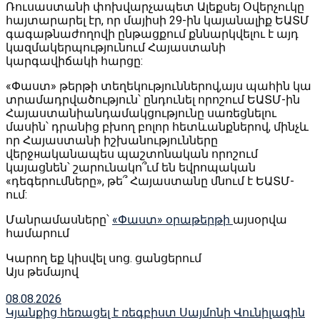
Ռուսաստանի փոխվարչապետ Ալեքսեյ Օվերչուկը
հայտարարել էր, որ մայիսի 29-ին կայանալիք ԵԱՏՄ
գագաթնաժողովի ընթացքում քննարկվելու է այդ
կազմակերպությունում Հայաստանի
կարգավիճակի հարցը:
«Փաստ» թերթի տեղեկություններով,այս պահին կա
տրամադրվածություն՝ ընդունել որոշում ԵԱՏՄ-ին
Հայաստանիանդամակցությունը սառեցնելու
մասին՝ դրանից բխող բոլոր հետևանքներով, մինչև
որ Հայաստանի իշխանությունները
վերջнականապես պաշտոնական որոշում
կայացնեն՝ շարունակո՞ւմ են եվրոպական
«դեգերումները», թե՞ Հայաստանը մնում է ԵԱՏՄ-
ում:
Մանրամասները՝
«Փաստ» օրաթերթի
այսօրվա
համարում
Կարող եք կիսվել սոց․ ցանցերում
Այս թեմայով
08.08.2026
Կյանքից հեռացել է ռեգբիստ Սայմոնի Վունիլագին