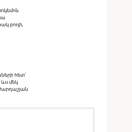
Պոկեմոն
յա
ակ բոդի,
աների հետ՝
ևս մեկ
 Քարդաշյան