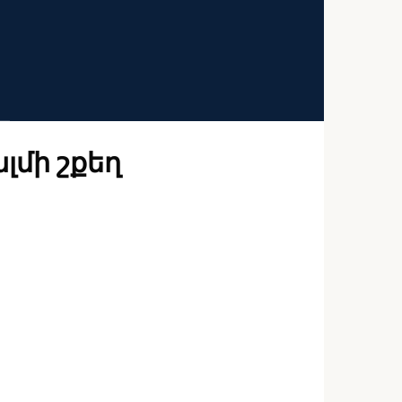
լմի շքեղ