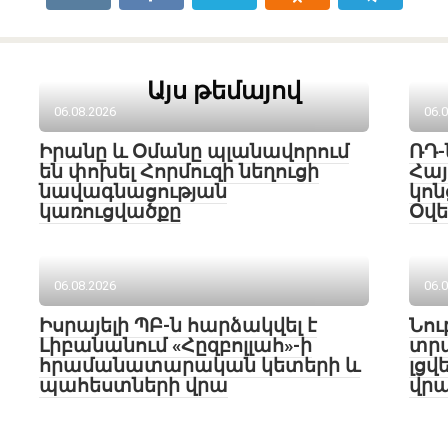
Այս թեմայով
06.08.2026
06.
Իրանը և Օմանը պլանավորում
ՌԴ-
են փոխել Հորմուզի նեղուցի
Հայ
նավագնացության
կոն
կառուցվածքը
Օվե
06.08.2026
06.
Իսրայելի ՊԲ-ն հարձակվել է
Նու
Լիբանանում «Հըզբոլլահ»-ի
տրա
հրամանատարական կետերի և
լցվ
պահեստների վրա
վրա