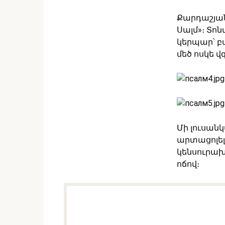
Քարդաշյան
Սալմ»։ Տո
կերպար՝ բ
մեծ ոսկե 
Մի լուսանկ
արտացոլել
կենսուրախ
ոճով։