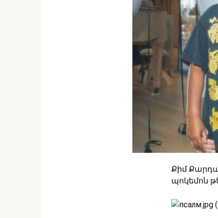
Քիմ Քարդաշ
պոկեմոն թ