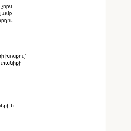
 չորս
թյամբ
որդու
ի խոսքով՝
նտանիքի,
երի և