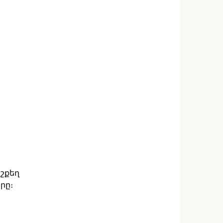
 շքեղ
րը։