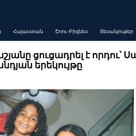
ց
Հայաստան
Շոու-Բիզնես
Տեսանյութեր
յանը ցուցադրել է որդու՝ Սա
ննդյան երեկույթը