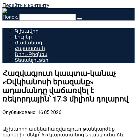
Перейти к контенту
Поиск:
Գլխավոր
Լուրեր
Ժամանաց
Հայաստան
Շոու-Բիզնես
Տեսանյութեր
Հազվագյուտ կապտա-կանաչ
«Օվկիանոսի երազանք»
ադամանդը վաճառվել է
ռեկորդային՝ 17.3 միլիոն դոլարով
Опубликовано:
16.05.2026
Աշխարհի ամենահազվագյուտ թանկարժեք
քարերից մեկը՝ 5.5 կարատանոց եռանկյունաձև