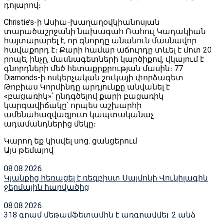
դոլարով։
Christie’s-ի Ասիա-խաղաղօվկիանոսյան
տարածաշրջանի նախագահ Ռահուլ Կադակիան
հայտարարել է, որ գնորդը անանուն մասնավոր
հավաքորդ է։ Քարի համար աճուրդը տևել է մոտ 20
րոպե, ինչը, մասնագետների կարծիքով, վկայում է
գնորդների մեծ հետաքրքրության մասին։ 77
Diamonds-ի ոսկերչական շուկայի փորձագետ
Թոբիաս Կորմինդը արդյունքը անվանել է
«բացառիկ»՝ ընդգծելով քարի բացառիկ
կարգավիճակը՝ որպես աշխարհի
ամենահազվագյուտ կապտականաչ
ադամանդներից մեկը։
Կարող եք կիսվել սոց․ ցանցերում
Այս թեմայով
08.08.2026
Կյանքից հեռացել է ռեգբիստ Սայմոնի Վունիլագին
ջերմային հարվածից
08.08.2026
318 գրամ մեթամֆետամին է առգրավվել․ 2 անձ