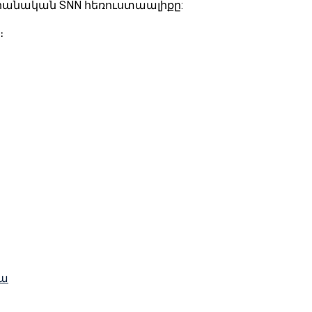
 իրանական SNN հեռուստաալիքը:
։
րա