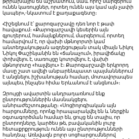
թիրախային են աշխատում, նաև որոշ մարզերում
ունեն կառույցներ, որտեղ ունեն այս կամ այն չափի
կապեր»,-նկատում է քաղաքագետը։
Հիշեցնում է՝ քարոզարշավը դեռ նոր է թափ
հավաքում։ «Քարոզարշավի կեսերին այն
գյուղերում, համայնքներում, մարզերում, որտեղ
համարվում է, որ վախի մթնոլորտի կամ
անտեղյակության ազդեցության տակ միայն Նիկոլ
Նիկոլ Փաշինյանին են «ճանաչում», իրավիճակը
փոխվելու է, սառույցը կոտրվելու է, վախի
մթնոլորտը «հալվելու» է։ Քարոզարշավի երկրորդ
մասը շատ ավելի անբարենպաստ պայմաններում
է անցնելու իշխանության համար, մոտավորապես
այնպես, ինչպես հիմա Երևանում է անցնում»։
Զրույցի ավարտին անդրադառնում ենք
ընտրություններին մասնակցելու
անհրաժեշտությանը։ «Սոցիոլոգիական այն
հարցումները, որոնք հրապարակվել են և ներքին
օգտագործման համար են, ցույց են տալիս, որ
ընտրողները, կարծես թե, բավականին լուրջ
հետաքրքրություն ունեն այս ընտրությունների
հանդեպ։ Առնվազն բոլոր սոցհարցումներով