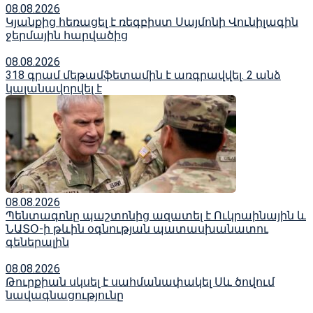
08.08.2026
Կյանքից հեռացել է ռեգբիստ Սայմոնի Վունիլագին
ջերմային հարվածից
08.08.2026
318 գրամ մեթամֆետամին է առգրավվել․ 2 անձ
կալանավորվել է
08.08.2026
Պենտագոնը պաշտոնից ազատել է Ուկրաինային և
ՆԱՏՕ-ի թևին օգնության պատասխանատու
գեներալին
08.08.2026
Թուրքիան սկսել է սահմանափակել Սև ծովում
նավագնացությունը