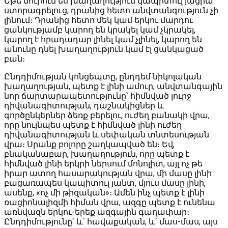
Եթե մուրում ես խաղաղություն կապիտուլ յացիա
ստորագրելուց, դրանից հետո անվտանգություն չի
լինում։ Դրանից հետո մեկ կամ երկու մարդու
ցանկությամբ կարող են կրակել կամ չկրակել,
կարող է հրադադար լինել կամ չլինել, կարող են
անունը դնել խաղաղություն կամ էլ ցանկացած
բան։
Ընդդիմության կոնցեպտը, ընդդեմ նիկոլական
խաղաղության, պետք է լինի ամուր, անվտանգային
նոր ճարտարապետությունը՝ հիմնված լուրջ
դիվանագիտության, դաշնակիցներ և
գործընկերներ ձեռք բերելու, ուժեղ բանակի վրա,
որը նույնպես պետք է հիմնված լինի ուժեղ
դիվանագիտության և սեփական տնտեսության
վրա։ Սրանք բոլորը շաղկապված են։ Եվ,
բնականաբար, խաղաղություն, որը պետք է
հիմնված լինի երկրի ներսում մոնոլիտ, այլ ոչ թե
իրար ատող հասարակության վրա, մի մասը լինի
բացառապես կապիտուլ յանտ, մյուս մասը լինի,
ասենք, «ոչ մի թիզական»։ Ամեն ինչ պետք է լինի
ռացիոնալիզմի հիման վրա, ազգը պետք է ունենա
առնվազն երկու-երեք ազգային գաղափար։
Ընդդիմությունը՝ և՛ հավաքական, և՛ մաս-մաս, այս