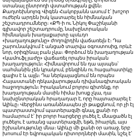
ստանալ ընտրողի վստահության քվեն։
Քաղտեխնոլոգ Վիգեն Հակոբյանն ասում է՝ խոշոր
ուժերն արդեն իսկ կատարել են հիմնական
շեշտադրումները։ «ՔՊ-ի ու Նիկոլ Փաշինյանի
գլխավոր շեշտադրումը, նախընտրական
հիմնական խաղաքարտը պսևդո
«խաղաղությունը» ժողովրդին վաճառելն է։ Դա
շարունակվում է անցած տարվա օգոստոսից, որևէ
նոր, օրիգինալ բան չկա։ Փորձում են խաղաղության
«կամուֆլ յաժը» վաճառել որպես իրական
խաղաղություն։ Հիմնավորում են դա այսպես՝
սահմանին չեն կրակում, բենզինն ու հացահատիկը
գալիս է և այլն։ Դա ներկայացնում են որպես
Հայաստանի ղեկավարության դիվանագիտական
հաջողություն։ Իրականում բոլորս գիտենք, որ
խաղաղության մասին հիմա խոսք չկա, դա
նախընտրական հրադադար է, որը հայտարարել է
Ալիևը։ Վերջինս առանձնապես չի թաքցնում, որ չի էլ
պատրաստվում պատերազմի գնալ, քանի որ
համարում է՝ իր բոլոր հարցերը լուծել է, մնացածն էլ
լուծելու է առանց պատերազմի, եթե, իհարկե, այս
իշխանությունը մնա։ Ալիևը մի քանի օր առաջ, երբ
խոսում էր եվրոպական դիտորդների մասին, նշել է՝