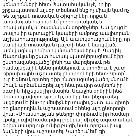
կենտրոնների հետ։ Պատահական չէ, որ իր
շրջապատում այսօր տեսնում ենք ոչ միայն կամ ոչ
թե այդքան ռուսական ֆիգուրներ, որքան
արևմտյան հայտնի և՛ լոբբիստական, և՛
իրավական, և՛ ռազմական գործիչներ։ Նա ցույց է
տալիս իր արտաքին կապերի ամբողջ պալիտրան,
աշխարհագրությունը։ Այն պատկերացումները, որ
նա միայն ռուսական դաշտի հետ է կապված,
առնվազն պրիմիտիվ մտածելակերպ է։ Գագիկ
Ծառուկյանը շատ հստակ պատկերացնում է իր
ընտրազանգվածը՝ լինի դա մարզերում, թե
համայնքային կենտրոններում, և փորձում է շատ
թիրախային աշխատել ընտրողների հետ։ Գիտի՝
ուր է գնում, որտեղ է իր ընտրազանգվածը, մնում է
միայն արձանագրել այդ հնարավոր ձայներն իր
օգտին, հիշեցնել իր մասին։ Առաջին օրերին ինձ
մոտ տպավորություն էր, որ երբ նա ինչոր տեղ
այցելում է, ինչ-որ մեսիջներ տալիս, շատ լավ գիտի
իր ընտրողին, և աշխատում է հենց այդ ընտրողի
վրա։ «Միասնության թևերը» փորձում է իր համար
էքսկլ յուզիվ համարվող լիբերալ, մի քիչ ազատական
երիտասարդությունից բացի, նաև որոշակի այլ
ձայների վրա աշխատել։ Կարծում եմ՝ էլի