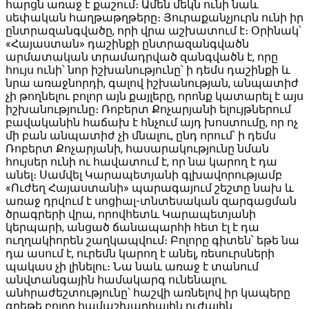
հարցն առաջ է քաշում։ Ամեն մեկն ունի նաև
սեփական հաղթաթղթերը։ Յուրաքանչյուրն ունի իր
ընտրազանգվածը, որի վրա աշխատում է։ Օրինակ՝
«Հայաստան» դաշինքի ընտրազանգվածն
արմատական տրամադրված զանգվածն է, որը
հույս ունի՝ նոր իշխանությունը՝ ի դեմս դաշինքի և
նրա առաջնորդի, գալով իշխանության, անպատիժ
չի թողնելու բոլոր այն քայլերը, որոնք կատարել է այս
իշխանությունը։ Ռոբերտ Քոչարյանի ելույթներում
բավականին հաճախ է հնչում այդ խոստումը, որ ոչ
մի բան անպատիժ չի մնալու, ընդ որում՝ ի դեմս
Ռոբերտ Քոչարյանի, հասարակությունը նման
հույսեր ունի ու հավատում է, որ նա կարող է դա
անել։ Սամվել Կարապետյանի գլխավորությամբ
«Ուժեղ Հայաստանի» պարագայում շեշտը նախ և
առաջ դրվում է սոցիալ-տնտեսական զարգացման
ծրագրերի վրա, որովհետև Կարապետյանի
կերպարի, անցած ճանապարհի հետ էլ է դա
ուղղակիորեն շաղկապվում։ Բոլորը գիտեն՝ եթե նա
դա ասում է, ուրեմն կարող է անել, ռեսուրսների
պակաս չի լինելու։ Նա նաև առաջ է տանում
անվտանգային համակարգ ունենալու
անհրաժեշտությունը՝ հաշվի առնելով իր կապերը
գրեթե բոլոր համաշխարհային ուժային