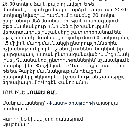
25, 30 տոկոս ձայն, բայց ոչ ավելի։ Եթե
մասնակցության քանակը բարձր է, ապա այդ 25-30
տոկոսը նվազում, դառնում է, ասենք՝ 20 տոկոս
ընդհանուր մեծ մասնակցության պարագայում։
Եթե մասնակցությունը մեծ է, իշխանության՝
վերարտադրվելու շանսերը շատ փոքրանում են:
Եթե, օրինակ՝ մասնակցությունը մոտ 60 տոկոս լինի,
1,5 միլիոն մարդ մասնակցի ընտրություններին,
իշխանությունը որևէ շանս չի ունենա նույնիսկ իր
կարգապահ, հստակ ընտրազանգվածով մրցունակ
լինել։ Չմասնակցել ընտրություններին՝ նշանակում է
ընտրել Նիկոլ Փաշինյանին։ Դա օրենքն է ասում, ոչ
թե ես։ Բարձր մասնակցության դեպքում
ընտրողները «կկոտրեն» իշխանության շանսերը»,-
եզրափակում է Վիգեն Հակոբյանը։
ԼՈՒՍԻՆԵ ԱՌԱՔԵԼՅԱՆ
Մանրամասները՝
«Փաստ» օրաթերթի
այսօրվա
համարում
Կարող եք կիսվել սոց․ ցանցերում
Այս թեմայով