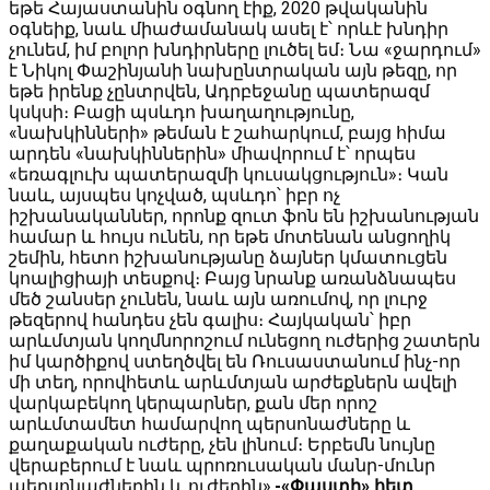
եթե Հայաստանին օգնող էիք, 2020 թվականին
օգնեիք, նաև միաժամանակ ասել է՝ որևէ խնդիր
չունեմ, իմ բոլոր խնդիրները լուծել եմ։ Նա «ջարդում»
է Նիկոլ Փաշինյանի նախընտրական այն թեզը, որ
եթե իրենք չընտրվեն, Ադրբեջանը պատերազմ
կսկսի։ Բացի պսևդո խաղաղությունը,
«նախկինների» թեման է շահարկում, բայց հիմա
արդեն «նախկիններին» միավորում է՝ որպես
«եռագլուխ պատերազմի կուսակցություն»։ Կան
նաև, այսպես կոչված, պսևդո՝ իբր ոչ
իշխանականներ, որոնք զուտ ֆոն են իշխանության
համար և հույս ունեն, որ եթե մոտենան անցողիկ
շեմին, հետո իշխանությանը ձայներ կմատուցեն
կոալիցիայի տեսքով։ Բայց նրանք առանձնապես
մեծ շանսեր չունեն, նաև այն առումով, որ լուրջ
թեզերով հանդես չեն գալիս։ Հայկական՝ իբր
արևմտյան կողմնորոշում ունեցող ուժերից շատերն
իմ կարծիքով ստեղծվել են Ռուսաստանում ինչ-որ
մի տեղ, որովհետև արևմտյան արժեքներն ավելի
վարկաբեկող կերպարներ, քան մեր որոշ
արևմտամետ համարվող պերսոնաժները և
քաղաքական ուժերը, չեն լինում։ Երբեմն նույնը
վերաբերում է նաև պրոռուսական մանր-մունր
պերսոնաժներին և ուժերին»,
-«Փաստի» հետ