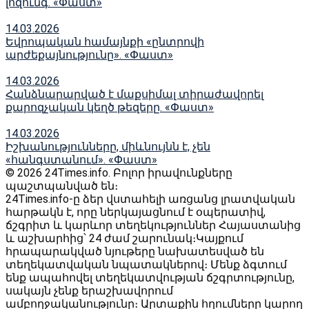
լոզունգ. «Փաստ»
14.03.2026
Եվրոպական համայնքի «ընտրովի
արժեքայնությունը». «Փաստ»
14.03.2026
Հանձնարարված է մաքսիմալ տիրաժավորել
քարոզչական կեղծ թեզերը. «Փաստ»
14.03.2026
Իշխանությունները, միևնույնն է, չեն
«հանգստանում». «Փաստ»
© 2026 24Times.info․ Բոլոր իրավունքները
պաշտպանված են։
24Times.info-ը ձեր վստահելի առցանց լրատվական
հարթակն է, որը ներկայացնում է օպերատիվ,
ճշգրիտ և կարևոր տեղեկություններ Հայաստանից
և աշխարհից՝ 24 ժամ շարունակ։Կայքում
հրապարակված նյութերը նախատեսված են
տեղեկատվական նպատակներով։ Մենք ձգտում
ենք ապահովել տեղեկատվության ճշգրտությունը,
սակայն չենք երաշխավորում
ամբողջականությունը։ Արտաքին հղումները կարող