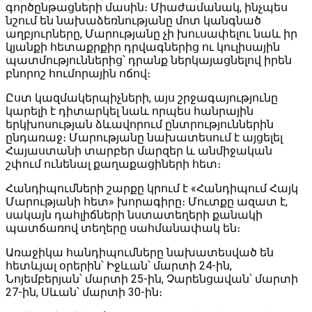
գործընթացների մասին։ Միաժամանակ, ինչպես
նշում են նախաձեռնությանը մոտ կանգնած
աղբյուրները, Մարությանը չի խուսափելու նաև իր
կյանքի հետաքրքիր դրվագներից ու կուլիսային
պատմություններից՝ դրանք ներկայացնելով իրեն
բնորոշ հումորային ոճով։
Ըստ կազմակերպիչների, այս շրջագայությունը
կարելի է դիտարկել նաև որպես հանրային
երկխոսության ձևավորում ընտրություններին
ընդառաջ։ Մարությանը նախատեսում է այցելել
Հայաստանի տարբեր մարզեր և անմիջական
շփում ունենալ քաղաքացիների հետ։
Հանդիպումների շարքը կրում է «Հանդիպում Հայկ
Մարությանի հետ» խորագիրը։ Մուտքը ազատ է,
սակայն դահլիճների նստատեղերի քանակի
պատճառով տեղերը սահմանափակ են։
Առաջիկա հանդիպումները նախատեսված են
հետևյալ օրերին՝ Իջևան՝ մարտի 24-ին,
Նոյեմբերյան՝ մարտի 25-ին, Չարենցավան՝ մարտի
27-ին, Սևան՝ մարտի 30-ին։