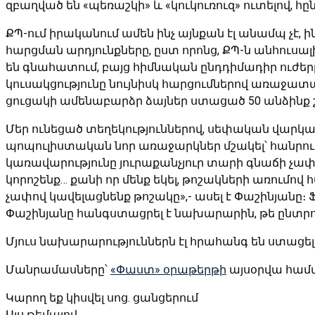
զբաղված են «պեռաշկի» և «կուկուռուզ» ուտելով, հ
ՔՊ-ում իրականում ամեն ինչ այնքան էլ անամպ չէ, 
հարցման արդյունքները, ըստ որոնց, ՔՊ-ն անհուսա
են գնահատում, բայց հիմնական ընդդիմադիր ուժե
կուսակցությունը նույնիսկ հարցումներով առաջատա
ցուցակի ամենաբարձր ձայներ ստացած 50 անձինք 
Մեր ունեցած տեղեկություններով, սեփական վարկա
պոպուլիստական նոր առաջարկներ մշակել՝ հանրությ
կառավարությունը յուրաքանչյուր տարի գնաճի չափով
կորոշենք… քանի որ մենք եկել, թոշակների առումո
չափով կավելացնենք թոշակը»,- ասել է Փաշինյանը։ 
Փաշինյանը հանգստացրել է նախարարին, թե ընտրու
Մյուս նախարարություններն էլ հրահանգ են ստացել
Մանրամասները՝
«Փաստ» օրաթերթի
այսօրվա համ
Կարող եք կիսվել սոց․ ցանցերում
Այս թեմայով