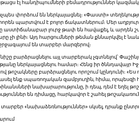
ընթացս էլ հանդիպումների բեմադրություններ կազմակ
ինչպես փորձում են ներկայացնել։ «Փաստի» տեղեկութ
լիորեն պարտվում է բոլոր ճակատներում։ Մեր աղբյո
րը աստիճանաբար լուրջ թափ են հավաքել, և արդեն
րը չի լինի։ Այդ հարցումների թեման քննարկվել է ն
շրջագայում են տարբեր մարզերով։
նիշը բարձրացնելու այլ տարբերակ չգտնելով՝ Փաշի
անը ներկայացնելու համար։ Հենց իր ծննդավայր Իջև
 թոշակները բարձրացնելու որոշում կընդունի։ «Ես որ
վ հասել ենք սպառողական զամբյուղին, հիմա, որպեսզ
Ֆինանսների նախարարությունը, ի դեպ, դեմ է եղել թ
թյուններ են դիմացը, հարկավոր է շահել թոշակառու
 տարբեր «նախաձեռնություններ» սկսել, դրանք ընտր
արում