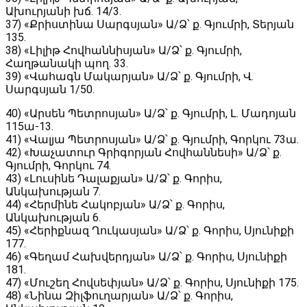
Ախուրյանի խճ. 14/3․
37) «Քրիստինա Սարգսյան» Ա/Ձ՝ ք. Գյումրի, Տերյան
135․
38) «Լիլիթ Հովհաննիսյան» Ա/Ձ՝ ք. Գյումրի,
Հաղթանակի պող. 33․
39) «Վահագն Մակարյան» Ա/Ձ՝ ք. Գյումրի, Վ.
Սարգսյան 1/50․
40) «Արսեն Պետրոսյան» Ա/Ձ՝ ք. Գյումրի, Լ. Մադոյան
115ա-13․
41) «Վալյա Պետրոսյան» Ա/Ձ՝ ք. Գյումրի, Գորկու 73ա․
42) «Խաչատուր Գրիգորյան Հովհաննեսի» Ա/Ձ՝ ք.
Գյումրի, Գորկու 74․
43) «Լուսինե Դալաքյան» Ա/Ձ՝ ք. Գորիս,
Անկախության 7․
44) «Հերմինե Հակոբյան» Ա/Ձ՝ ք. Գորիս,
Անկախության 6․
45) «Հերիքնազ Ղուկասյան» Ա/Ձ՝ ք. Գորիս, Սյունիքի
177․
46) «Գեղամ Հախվերդյան» Ա/Ձ՝ ք. Գորիս, Սյունիքի
181․
47) «Մուշեղ Հովսեփյան» Ա/Ձ՝ ք. Գորիս, Սյունիքի 175․
48) «Նինա Զիլֆուղարյան» Ա/Ձ՝ ք. Գորիս,