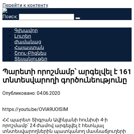
Перейти к контенту
Поиск:
Գլխավոր
Լուրեր
Ժամանաց
Հայաստան
Շոու-Բիզնես
Տեսանյութեր
Պարետի որոշմամբ՝ արգելվել է 161
տնտեսվարողի գործունեությունը
Опубликовано:
04.06.2020
https://youtu.be/OVlA9UOlSlM
ՀՀ պարետ Տիգրան Ավինյանի հունիսի 4-ի
որոշմամբ՝ 24 ժամով արգելվել է հետևյալ
տնտեսվարողներին պատկանող մասնաճյուղերի