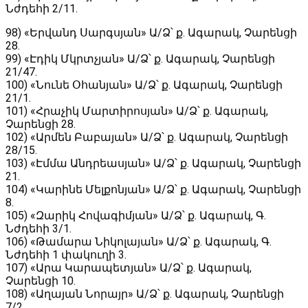
Նժդեհի 2/11.
98) «Երվանդ Սարգսյան» Ա/Ձ՝ ք․ Ագարակ, Չարենցի
28.
99) «Էդիկ Մկրտչյան» Ա/Ձ՝ ք․ Ագարակ, Չարենցի
21/47.
100) «Նունե Օհանյան» Ա/Ձ՝ ք․ Ագարակ, Չարենցի
21/1.
101) «Հրաչիկ Մարտիրոսյան» Ա/Ձ՝ ք․ Ագարակ,
Չարենցի 28.
102) «Արմեն Բաբայան» Ա/Ձ՝ ք․ Ագարակ, Չարենցի
28/15.
103) «Էմմա Անդրեասյան» Ա/Ձ՝ ք․ Ագարակ, Չարենցի
21.
104) «Կարինե Մելքոնյան» Ա/Ձ՝ ք․ Ագարակ, Չարենցի
8.
105) «Զարիկ Հովագիմյան» Ա/Ձ՝ ք․ Ագարակ, Գ․
Նժդեհի 3/1.
106) «Թամարա Նիկոլայան» Ա/Ձ՝ ք․ Ագարակ, Գ.
Նժդեհի 1 փակուղի 3.
107) «Արա Կարապետյան» Ա/Ձ՝ ք․ Ագարակ,
Չարենցի 10.
108) «Աղայան Նորայր» Ա/Ձ՝ ք․ Ագարակ, Չարենցի
7/2.