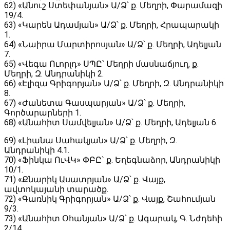
62) «Անուշ Ստեփանյան» Ա/Ձ՝ ք. Մեղրի, Փարամազի
19/4.
63) «Կարեն Ադամյան» Ա/Ձ՝ ք. Մեղրի, Հրապարակի
1.
64) «Նաիրա Մարտիրոսյան» Ա/Ձ՝ ք. Մեղրի, Ադելյան
7.
65) «Վեգա Ուորլդ» ՍՊԸ՝ Մեղրի մասնաճյուղ, ք.
Մեղրի, Զ. Անդրանիկի 2.
66) «Էլիզա Գրիգորյան» Ա/Ձ՝ ք. Մեղրի, Զ. Անդրանիկի
8.
67) «Ժանետա Գասպարյան» Ա/Ձ՝ ք. Մեղրի,
Գործարարների 1.
68) «Անահիտ Սամվելյան» Ա/Ձ՝ ք. Մեղրի, Ադելյան 6.
69) «Լիանա Սահակյան» Ա/Ձ՝ ք. Մեղրի, Զ.
Անդրանիկի 4.1.
70) «Ֆինկա ՈւՎԿ» ՓԲԸ` ք. Եղեգնաձոր, Անդրանիկի
10/1.
71) «Քնարիկ Ասատրյան» Ա/Ձ՝ ք. Վայք,
ավտոկայանի տարածք.
72) «Գառնիկ Գրիգորյան» Ա/Ձ՝ ք. Վայք, Շահումյան
9/3.
73) «Անահիտ Օհանյան» Ա/Ձ՝ ք. Ագարակ, Գ. Նժդեհի
2/14.