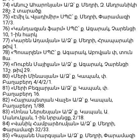
74) «Անուշ Ահարոնյան» Ա/Ձ՝ ք. Մեղրի, Զ. Անդրանիկի
28շ. 2 տարածք.
75) «Էմիլ և Վլադիմիր» ՍՊԸ՝ ք. Մեղրի, Փարամազի
17/3.
76) «Կանդազյան ֆարմ» ՍՊԸ՝ ք. Ագարակ, Չարենցի
10, 1-ին հարկ.
77) «Կարեն Ադամյան» Ա/Ձ՝ ք. Մեղրի, Հրապարակի
թիվ 1.
78) «Պոսարլեն» ՍՊԸ՝ ք. Ագարակ, Աբովյան փ, տուն
8ա.
79) «Ռուբեն Մայիլյան» Ա/Ձ՝ ք. Ագարակ, Չարենցի
13շ. թիվ 29.
80) «Մերի Մինասյան» Ա/Ձ՝ ք. Կապան, փ.
Բաղաբերդ 4/4/2/1.
81) «Մերի Բեգլարյան» Ա/Ձ՝ ք. Կապան, փ.
Բաղաբերդ 16.
82) «Հայրապետյան Վաչե» Ա/Ձ՝ ք. Կապան,
Բաղաբերդ 1/88.
83) «Սոնա Ներսեսյան» Ա/Ձ՝ ք. Կապան, Ա.
Մանուկյան, 1-ին նրբանցք, 2/18.
84) «Վանիկ Համբարձումյան» Ա/Ձ՝ ք. Մեղրի,
Փարամազի 32/33.
85) «Գայանե Սարգսյան» Ա/Ձ՝ ք. Մեղրի, Փարամազի