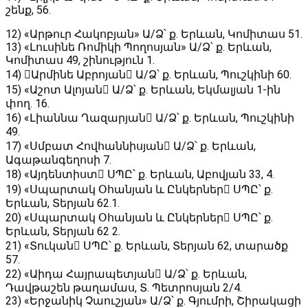
շենք, 56․
12) «Արթուր Հակոբյան» Ա/Ձ՝ ք․ Երևան, Կոմիտաս 51․
13) «Լուսինե Ռոմիկի Պողոսյան» Ա/Ձ՝ ք․ Երևան,
Կոմիտաս 49, շինություն 1․
14) Արմինե Աբրոյան Ա/Ձ՝ ք. Երևան, Պուշկինի 60․
15) «Աշոտ Ալոյան Ա/Ձ՝ ք․ Երևան, Եկմալյան 1-ին
փող. 16․
16) «Լիաննա Ղազարյան Ա/Ձ՝ ք․ Երևան, Պուշկինի
49․
17) «Սմբատ Հովհաննիսյան Ա/Ձ՝ ք․ Երևան,
Ագաթանգեղոսի 7․
18) «Այդենտիստ ՍՊԸ՝ ք․ Երևան, Աբովյան 33, 4․
19) «Սպարտակ Օհանյան և Ընկերներ ՍՊԸ՝ ք․
Երևան, Տերյան 62․1․
20) «Սպարտակ Օհանյան և Ընկերներ ՍՊԸ՝ ք․
Երևան, Տերյան 62 2․
21) «Տուկան ՍՊԸ՝ ք․ Երևան, Տերյան 62, տարածք
57․
22) «Աիդա Հայրապետյան Ա/Ձ՝ ք․ Երևան,
Դավթաշեն թաղամաս, Տ․ Պետրոսյան 2/4.
23) «Երջանիկ Չաուշյան» Ա/Ձ՝ ք. Գյումրի, Շիրակացի