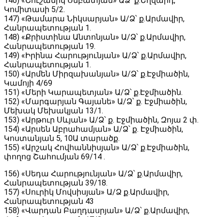
146) «Շուշանիկ Սմբատյան» ԱՁ՝ ք․Եղվարդ,
Կոմիտասի 5/2․
147) «Թամարա Նիկսարյան» Ա/Ձ՝ ք․Արմավիր,
Հանրապետության 1․
148) «Քրիստինա Անտոնյան» Ա/Ձ՝ ք․Արմավիր,
Հանրապետության 19․
149) «Իրինա Հարությունյան» Ա/Ձ՝ ք․Արմավիր,
Հանրապետության 1․
150) «Արմեն Միրզախանյան» Ա/Ձ՝ ք․Էջմիածին,
Կամոյի 4/69
151) «Մերի Կարապետյան» Ա/Ձ՝ ք․Էջմիածին.
152) «Մարգարյան Գայանե» Ա/Ձ՝ ք․ Էջմիածին,
Մեխակ Մեխակյան 13/1․
153) «Արթուր Սևյան» Ա/Ձ՝ ք․ Էջմիածին, Զոյա 2 փ․
154) «Արսեն Աբրահամյան» Ա/Ձ՝ ք․ Էջմիածին,
Կոստանյան 5, 10Ա տարածք․
155) «Արշակ Հովհաննիսյան» Ա/Ձ՝ ք․Էջմիածին,
փողոց Շահումյան 69/14 ․
156) «Սեդա Հարությունյան» Ա/Ձ՝ ք․Արմավիր,
Հանրապետության 39/18.
157) «Սուրիկ Մովսիսյան» Ա/Ձ ք․Արմավիր,
Հանրապետության 43
158) «Վարդան Բաղդասրյան» Ա/Ձ՝ ք․Արմավիր,