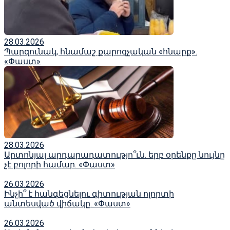
28.03.2026
Պարզունակ, հնամաշ քարոզչական «հնարք».
«Փաստ»
28.03.2026
Արտոնյալ արդարադատությո՞ւն. երբ օրենքը նույնը
չէ բոլորի համար. «Փաստ»
26.03.2026
Ինչի՞ է հանգեցնելու գիտության ոլորտի
անտեսված վիճակը. «Փաստ»
26.03.2026