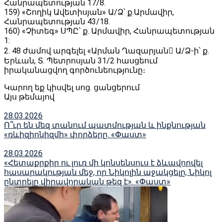
Հանրապետության 17/8․
159) «Շողիկ Ավետիսյան» Ա/Ձ՝ ք․Արմավիր,
Հանրապետության 43/18․
160) «Չիտեգ» ՍՊԸ՝ ք․ Արմավիր, Հանրապետության
1:
2. 48 ժամով արգելել «Արման Ղազարյան Ա/Ձ-ի՝ ք․
Երևան, Տ․ Պետրոսյան 31/2 հասցեում
իրականացվող գործունեությունը։
Կարող եք կիսվել սոց․ ցանցերում
Այս թեմայով
28.03.2026
Ո՞ւր են մեզ տանում պատմության և ինքնության
«ռևիզիոնիզմի» փորձերը. «Փաստ»
28.03.2026
«Հետաքրքիր ու լուռ մի կոնսենսուս է ձևավորվել
հասարակության մեջ, որ Նիկոլին աջակցելը, Նիկոլ
ընտրելը վիրավորական թեզ է». «Փաստ»