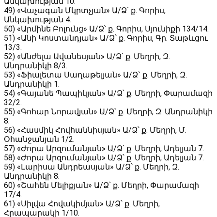
Անկախության 10․
49) «Վաչագան Մկրտչյան» Ա/Ձ՝ ք. Գորիս,
Անկախության 4․
50) «Արմինե Բոլունց» Ա/Ձ՝ ք. Գորիս, Սյունիքի 134/14․
51) «Անի Կոստանդյան» Ա/Ձ՝ ք. Գորիս, Գր. Տաթևցու
13/3․
52) «Անժելա Ավանեսյան» Ա/Ձ՝ ք. Մեղրի, Զ.
Անդրանիկի 8/3.
53) «Ֆիալետա Սաղաթելյան» Ա/Ձ` ք. Մեղրի, Զ.
Անդրանիկի 1.
54) «Գայանե Պապիկյան» Ա/Ձ՝ ք. Մեղրի, Փարամազի
32/2.
55) «Գոհար Նորավյան» Ա/Ձ՝ ք. Մեղրի, Զ. Անդրանիկի
8.
56) «Հասմիկ Հովհաննիսյան» Ա/Ձ՝ ք. Մեղրի, Մ.
Օհանջանյան 1/2.
57) «Ժորա Արզումանյան» Ա/Ձ՝ ք. Մեղրի, Ադելյան 7.
58) «Ժորա Արզումանյան» Ա/Ձ՝ ք. Մեղրի, Ադելյան 7.
59) «Լարիսա Անդրեասյան» Ա/Ձ՝ ք. Մեղրի, Զ.
Անդրանիկի 8.
60) «Շահեն Մելիքյան» Ա/Ձ՝ ք. Մեղրի, Փարամազի
17/4.
61) «Սիլվա Հովակիմյան» Ա/Ձ՝ ք. Մեղրի,
Հրապարակի 1/10.