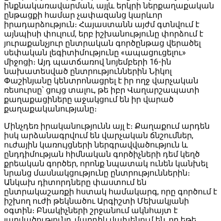
ինքնակառավարման, այլև երկրի ներքաղաքական
ընթացքի համար չափազանց կարևոր
իրադարձություն։ Հայաստանն այժմ գտնվում է
այնպիսի փուլում, երբ իշխանությունը փորձում է
յուրաքանչյուր ընտրական գործընթաց վերածել
սեփական լեգիտիմությունը «ապացուցելու»
միջոցի։ Այդ պատճառով նոյեմբերի 16-ին
նախատեսված ընտրություններին Նիկոլ
Փաշինյանը կենտրոնացրել է իր ողջ վարչական
ռեսուրսը՝ ցույց տալու, թե իբր Վաղարշապատի
քաղաքացիները աջակցում են իր վարած
քաղաքականությանը։
Մինչդեռ իրականությունն այլ է։ Քաղաքում արդեն
իսկ արձանագրվում են վարչական ճնշումներ,
ուժային կառույցների ներգրավվածություն և
ընդդիմության հիմնական գործիչների դեմ կեղծ
քրեական գործեր, որոնք նպատակ ունեն կանխել
նրանց մասնակցությունը ընտրություններին։
Անկախ դիտորդները փաստում են
ընտրակաշառքի հստակ համակարգ, որը գործում է
իշխող ուժի թեկնածու Արգիշտի Մեխակյանի
օգտին։ Բնակիչների շրջանում ակնհայտ է
լարվածությունը. մարդիկ վախենում են, որ եթե