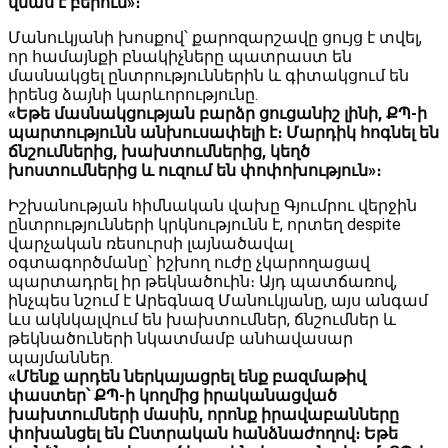
վնաս է բերում»։
Մանուկյանի խոսքով՝ քարոզարշավը ցույց է տվել,
որ համայնքի բնակիչները պատրաստ են
մասնակցել ընտրություններին և գիտակցում են
իրենց ձայնի կարևորությունը.
«Եթե մասնակցության բարձր ցուցանիշ լինի, ՔՊ-ի
պարտությունն անխուսափելի է։ Մարդիկ հոգնել են
ճնշումներից, խախտումներից, կեղծ
խոստումներից և ուզում են փոփոխություն»։
Իշխանության հիմնական վախը Գյումրու վերջին
ընտրությունների կրկնությունն է, որտեղ despite
վարչական ռեսուրսի լայնածավալ
օգտագործմանը՝ իշխող ուժը չկարողացավ
պարտադրել իր թեկնածուին։ Այդ պատճառով,
ինչպես նշում է Արեգնազ Մանուկյանը, այս անգամ
ևս ակնկալվում են խախտումներ, ճնշումներ և
թեկնածուների նկատմամբ անհավասար
պայմաններ.
«Մենք արդեն ներկայացրել ենք բազմաթիվ
փաստեր՝ ՔՊ-ի կողմից իրականացված
խախտումների մասին, որոնք իրավաբանները
փոխանցել են Ընտրական հանձնաժողով։ Եթե