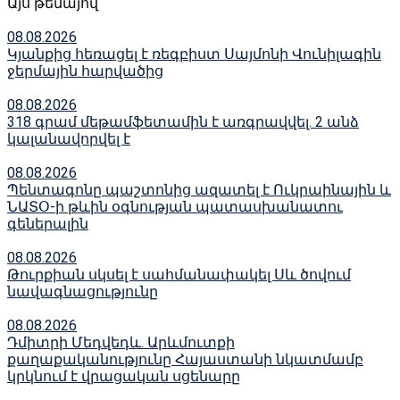
Այս թեմայով
08.08.2026
Կյանքից հեռացել է ռեգբիստ Սայմոնի Վունիլագին
ջերմային հարվածից
08.08.2026
318 գրամ մեթամֆետամին է առգրավվել․ 2 անձ
կալանավորվել է
08.08.2026
Պենտագոնը պաշտոնից ազատել է Ուկրաինային և
ՆԱՏՕ-ի թևին օգնության պատասխանատու
գեներալին
08.08.2026
Թուրքիան սկսել է սահմանափակել Սև ծովում
նավագնացությունը
08.08.2026
Դմիտրի Մեդվեդև. Արևմուտքի
քաղաքականությունը Հայաստանի նկատմամբ
կրկնում է վրացական սցենարը