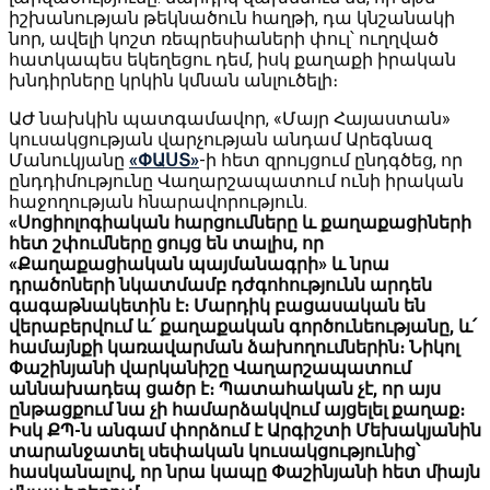
իշխանության թեկնածուն հաղթի, դա կնշանակի
նոր, ավելի կոշտ ռեպրեսիաների փուլ՝ ուղղված
հատկապես եկեղեցու դեմ, իսկ քաղաքի իրական
խնդիրները կրկին կմնան անլուծելի։
ԱԺ նախկին պատգամավոր, «Մայր Հայաստան»
կուսակցության վարչության անդամ Արեգնազ
Մանուկյանը
«ՓԱՍՏ»
-ի հետ զրույցում ընդգծեց, որ
ընդդիմությունը Վաղարշապատում ունի իրական
հաջողության հնարավորություն․
«Սոցիոլոգիական հարցումները և քաղաքացիների
հետ շփումները ցույց են տալիս, որ
«Քաղաքացիական պայմանագրի» և նրա
դրածոների նկատմամբ դժգոհությունն արդեն
գագաթնակետին է։ Մարդիկ բացասական են
վերաբերվում և՛ քաղաքական գործունեությանը, և՛
համայնքի կառավարման ձախողումներին։ Նիկոլ
Փաշինյանի վարկանիշը Վաղարշապատում
աննախադեպ ցածր է։ Պատահական չէ, որ այս
ընթացքում նա չի համարձակվում այցելել քաղաք։
Իսկ ՔՊ-ն անգամ փորձում է Արգիշտի Մեխակյանին
տարանջատել սեփական կուսակցությունից՝
հասկանալով, որ նրա կապը Փաշինյանի հետ միայն