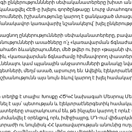
արգի ընկերություննների սեփականատերերը խիստ ա
ականացվել ՀԷՑ-ը խլելու գործընթացը: Լուրջ մտահոգ
ումների, իշխանությունը կարող է ցանկացած մտացա
անակավոր կառավարիչ նշանակելով՝ խլել ընկերությո
նացնող ընկերությունների սեփականատերերը, բավա
նությունների ասածները ո՛չ «կառավարման ճգնաժամի
աճո ձևակերպումներ, մեծ թվեր ու իբր «թալանի փ
լին, «կառավարման ճգնաժամը հիմնավորող փաստերից
ւնենալու կամ պլանային անջատումների քանակը նվա
գետների, մեղմ ասած, աբսուրդ են: Ավելին, էլեկտրա
անությունն այս նույն ձևով կարող է խլել համակա
ների տեղիք է տալիս: Խոսքը ՀԾԿՀ նախագահ Մեսրոպ Մ
լ է այս՝ պետության և էլեկտրաէներգետիկ համակար
րերը տարակուսում են, թե ինչպես կարող է որևէ
մանվել է օրենքով, որն, իմիջիայլոց, ՍԴ-ում վիճարկմ
րբիտրաժի ու նույնիսկ ՀՀ կառավարության անունից 
ցը: Համենայն դեպս, մինչ օրս վերջին կարծիքը պա