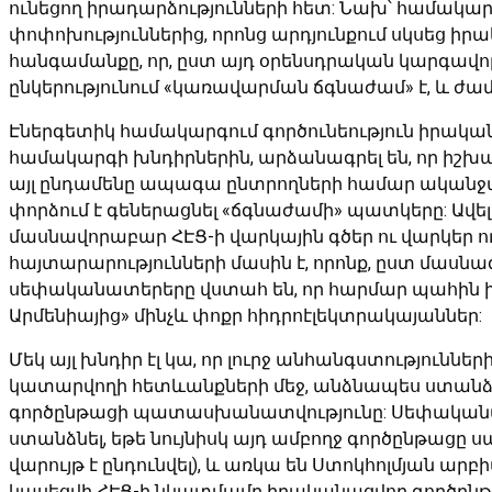
ունեցող իրադարձությունների հետ: Նախ՝ համակ
փոփոխություններից, որոնց արդյունքում սկսեց իր
հանգամանքը, որ, ըստ այդ օրենսդրական կարգավոր
ընկերությունում «կառավարման ճգնաժամ» է, և ժամ
Էներգետիկ համակարգում գործունեություն իրակա
համակարգի խնդիրներին, արձանագրել են, որ իշխա
այլ ընդամենը ապագա ընտրողների համար ականջահ
փորձում է գեներացնել «ճգնաժամի» պատկերը: Ավե
մասնավորաբար ՀԷՑ-ի վարկային գծեր ու վարկեր ո
հայտարարությունների մասին է, որոնք, ըստ մասնա
սեփականատերերը վստահ են, որ հարմար պահին իշխ
Արմենիայից» մինչև փոքր հիդրոէլեկտրակայաններ:
Մեկ այլ խնդիր էլ կա, որ լուրջ անհանգստություն
կատարվողի հետևանքների մեջ, անձնապես ստանձնե
գործընթացի պատասխանատվությունը: Սեփականատե
ստանձնել, եթե նույնիսկ այդ ամբողջ գործընթացը սահ
վարույթ է ընդունվել), և առկա են Ստոկհոլմյան ա
կասեցվի ՀԷՑ-ի նկատմամբ իրականացվող գործընթա