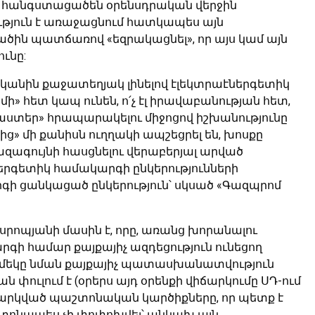
ն հանգստացածեն օրենսդրական վերջին
ություն է առաջացնում հատկապես այն
ծին պատճառով «եզրակացնել», որ այս կամ այն
ւնը:
կանին քաջատեղյակ լինելով էլեկտրաէներգետիկ
» հետ կապ ունեն, ո՛չ էլ իրավաբանության հետ,
աստեր» հրապարակելու միջոցով իշխանությունը
» մի քանիսն ուղղակի ապշեցրել են, խոսքը
զագույնի հասցնելու վերաբերյալ արված
էներգետիկ համակարգի ընկերությունների
րգի ցանկացած ընկերություն՝ սկսած «Գազպրոմ
եսրոպյանի մասին է, որը, առանց խորանալու
գի համար քայքայիչ ազդեցություն ունեցող
 մեկը նման քայքայիչ պատասխանատվություն
ան փուլում է (օրերս այդ օրենքի վիճարկումը ՍԴ-ում
ուղարկված պաշտոնական կարծիքները, որ պետք է
շտոնապես չի փոփոխվել՝ անկախ այն