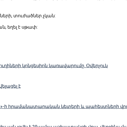
երի, տուժածներ չկան:
, եղել է սթափ:
ղիների կոնցեսիոն կառավարումը. Օվերչուկ
ելացել է
լլահ»-ի հրամանատարական կետերի և պահեստների վ
 այն լցվել է 29-ամյա աշխատակցի վրա. վերջինս մա