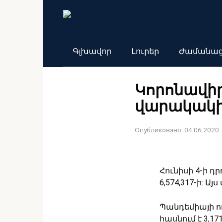
Перейти
к
контенту
Գլխավոր
Լուրեր
Ժամանա
Կորոնավի
վարակակիր
Опубликовано:
04.06.2020
Հունիսի 4-ի 
6,574,317-ի: Այ
Պանդեմիայի ող
հասնում է 3,171