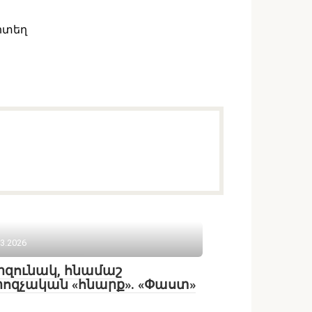
րտեղ
03.2026
զունակ, հնամաշ
ոզչական «հնարք». «Փաստ»