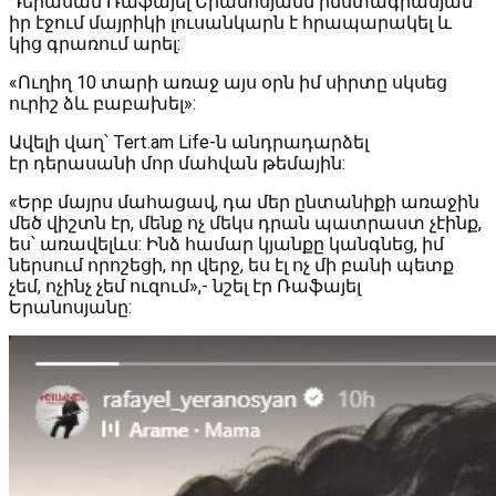
Դերասան Ռաֆայել Երանոսյանն ինստագրամյան
իր էջում մայրիկի լուսանկարն է հրապարակել և
կից գրառում արել:
«Ուղիղ 10 տարի առաջ այս օրն իմ սիրտը սկսեց
ուրիշ ձև բաբախել»:
Ավելի վաղ՝ Tert.am Life-ն անդրադարձել
էր դերասանի մոր մահվան թեմային:
«Երբ մայրս մահացավ, դա մեր ընտանիքի առաջին
մեծ վիշտն էր, մենք ոչ մեկս դրան պատրաստ չէինք,
ես՝ առավելևս: Ինձ համար կյանքը կանգնեց, իմ
ներսում որոշեցի, որ վերջ, ես էլ ոչ մի բանի պետք
չեմ, ոչինչ չեմ ուզում»,- նշել էր Ռաֆայել
Երանոսյանը: