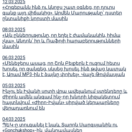
12.03.2025
«Հոգեբանն ինձ ու կնոջս շատ օգնեց, որ դուրս
գանք այդ վիճակից». Արմեն Մարությանը՝ դստեր
ընտանիքի կորստի մասին
08.03.2025
«Այն ընկերությունը, որ եղել է ժամանակին, հիմա
չկա». Անդոն՝ իր և Ռաֆոյի հարաբերությունների
մասին
06.03.2025
«Մենեջերս ասաց, որ Շոն Բեյքերն է ուզում հետս
խոսել, որ զանգեց, սկսեց խոսել, ինձ թվաց կատակ
է, Արամ MP3-ին է ձայնը փոխել». Վաչե Թովմասյան
05.03.2025
Ինչու են Իվանի սրտի վրա ավելանում ստենդերը և
Ժիրոն ամեն անգամ ինչ-որ խնդրի կիզակետում
հայտնվում. «Ժիրո-Իվան» սիրված կերպարները
վերադառնում են
04.03.2025
ՊԵԿ-ը տուգանել է նաև Տարոն Սարգսյանին ու
«Gonchukshop»-ին. մանրամասներ