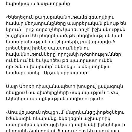
եպիսկոպոս Խաչատրյանը:
«Եկեղեցուն քաղաքականությամբ զբաղվելու
համար մեղադրանքները պարբերական բնույթ են
կրում։ Որոշ գործիչներ, կարեւոր չէ՝ իշխանության
շաչքերում են ընդգրկված, թե ընդդիմության կամ
հասարակության այլ շերտերի, բավարարված
չտեսնելով իրենց սպասումներն ու
հավակնությունները, որոշակի դժգոհություններ
ունենում են եւ կարծես թե պատրաստ ունեն
դրոշմն ու խարանը՝ Եկեղեցուն մեղադրելու
համար», ասել է Արշակ սրբազանը։
Մայր Աթոռի դիավանապետի խոսքով՝ լավագույն
դեպքում սա գիտելիքների սակավություն է, Հայ
Եկեղեցու առաքելության անգիտություն։
«Առավելագուն դեպքում՝ մարդկանց շփոթեցնելու
էժանագին հնարանք, եկեղեցին աշխարհիկ
սովորական կառույցի կարգավիճակի իջեցնելու ի
սկզբանե ձախողված ձգտում։ Ինչ են ասում այս