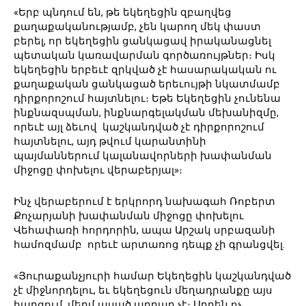
«Երբ պնդում են, թե եկեղեցին զբաղվեց
քաղաքականությամբ, չեն կարող մեկ փաստ
բերել, որ եկեղեցին ցանկացավ իրականացնել
պետական կառավարման գործառույթներ։ Իսկ
եկեղեցին երբեւէ զրկված չէ հասարակական ու
քաղաքական ցանկացած երեւույթի նկատմամբ
դիրքորոշում հայտնելու։ Եթե Եկեղեցին չունենա
ինքնազսպման, ինքնարգելակման մեխանիզմը,
որեւէ այլ ձեւով կաշկանդված չէ դիրքորոշում
հայտնելու, այդ թվում կարանտինի
պայմաններում կալանավորների խափանման
միջոցը փոխելու վերաբերյալ»։
Ինչ վերաբերում է երկրորդ նախագահ Ռոբերտ
Քոչարյանի խափանման միջոցը փոխելու
Վեհափառի հորդորին, ապա Արշակ սրբազանի
համոզմամբ որեւէ արտառոց դեպք չի գրանցվել․
«Յուրաքանչյուրի համար Եկեղեցին կաշկանդված
չէ միջնորդելու, եւ եկեղեցուն մեղադրանքը այս
հարցում, մեղմ ասած արդար չէ։ Արդեն ոչ