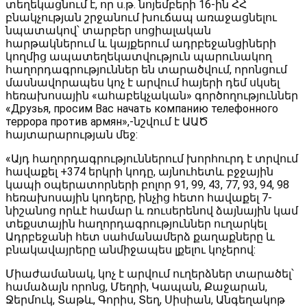
տեղեկացնում է, որ ս.թ. նոյեմբերի 16-ին ՀՀ
բնակչության շրջանում խուճապ առաջացնելու
նպատակով՝ տարբեր սոցիալական
հարթակներում և կայքերում ադրբեջանցիների
կողմից ապատեղեկատվություն պարունակող
հաղորդագրություններ են տարածվում, որոնցում
մասնավորապես կոչ է արվում հայերի դեմ սկսել
հեռախոսային «ահաբեկչական» գործողություններ
«Друзья, просим Вас начать компанию телефонного
террора против армян»,-նշվում է ԱԱԾ
հայտարարության մեջ:
«Այդ հաղորդագրություններում խորհուրդ է տրվում
հավաքել +374 երկրի կոդը, այնուհետև բջջային
կապի օպերատորների բոլոր 91, 99, 43, 77, 93, 94, 98
հեռախոսային կոդերը, ինչից հետո հավաքել 7-
նիշանոց որևէ համար և ռուսերենով ձայնային կամ
տեքստային հաղորդագրություններ ուղարկել
Ադրբեջանի հետ սահմանամերձ քաղաքները և
բնակավայրերը անմիջապես լքելու կոչերով:
Միաժամանակ, կոչ է արվում ուղերձներ տարածել՝
համաձայն որոնց, Մեղրի, Կապան, Քաջարան,
Ջերմուկ, Տաթև, Գորիս, Տեղ, Սիսիան, Անգեղակոթ