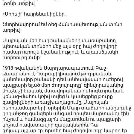
տոնի առթիվ.
«Սիրելի՛ հայրենակիցներ,
Շնորհավորում եմ ձեզ Հանրապետության տոնի
առթիվ:
Մայիսյան մեր հաղթանակները փառաբանող
պետական տոների մեջ այս օրը հայ ժողովրդի
համար ուրույն նշանակություն և առանձնակի
խորհուրդ ունի:
1918 թվականին Սարդարապատում, Բաշ-
Ապարանում, Ղարաքիլիսայում թուրքական
կանոնավոր բանակի դեմ անհավասար ուժերով
պայքարի ելած մեր ժողովուրդը` զինվորականից
մինչև շինական, մտավորական ու հոգևորական,
կենաց-մահու կռիվ տվեց և կասեցրեց թուրք
զավթիչների առաջխաղացումը: Մայիսյան
հերոսամարտերի օրերին Մայր տաճարի անընդմեջ
ղողանջող զանգերն անգամ որպես մարտակոչ էին
հնչում և համազգային մաքառման ու պայքարի
կոչում հավատավոր զավակներին: Դա
գոյապայքար էր, որտեղ հայ ժողովուրդը կարող էր