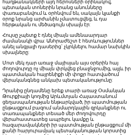
հաղթանակների այդ հերոսների օրինակով,
պետական տոներին նրանց անունները
փառաբանվում և օրհնվում են, սակայն կյանքի
օրոք նրանց արժանին չմատուցվեց, և դա
հերթական ու մեծագույն սխալն էր:
Հույսը չպետք է դնել միայն ամենաարդար
ժամանակի վրա: Անհրաժեշտ է հետևություններ
անել անցյալի դասերից` չկրկնելու համար նախկին
սխալները:
Մոտ մեկ դար առաջ մայիսյան այս օրերին հայ
ժողովուրդը ոչ միայն փրկվեց բնաջնջումից, այլև իր
պատմական հայրենիքի մի փոքր հատվածում
վերականգնեց անկախ պետականությունը:
Դրանից ընդամենը երեք տարի առաջ Օսմանյան
Թուրքիայի կողմից Արևմտյան Հայաստանում
ցեղասպանության ենթարկված, իր պատմության
ընթացքում բազում անմարդկային զրկանքներ ու
տառապանքներ տեսած մեր ժողովուրդը
վերահաստատեց ապրելու կամքը և
հազարամյակների իր պատմության ընթացքում մի
քանի հարյուրամյակ պետականության կորստից