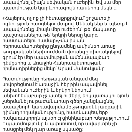
ապավինել միայն սեփական ուժերին: Եվ սա մեր
պատմության կարևորագույն դասերից մեկն է:
«Հայերով ոչ ոք չի հետաքրքրվում` շոշափելի
օգնություն հասցնելու մտքով: Մենակ ենք և պետք է
ապավինենք միայն մեր ուժերին` թե՛ ճակատը
պաշտպանելիս, թե՛ երկրի ներսը կարգ
հաստատելու համար»,-մայիսյան
հերոսամարտերից ընդամենը ամիսներ առաջ
թուրքական ներխուժման վտանգը գիտակցելով՝
գրում էր մեր պատմության ամենապայծառ
դեմքերից և Առաջին Հանրապետության
հիմնադիրներից մեկը՝ Արամ Մանուկյանը:
Պատմությունը հերթական անգամ մեզ
սովորեցնում է առաջին հերթին ապավինել
սեփական ուժերին և երկրի ներսում
անխոհեմաբար չջլատել ուժերը, երկպառակություն
չսերմանել ու բաժանարար գծեր չանցկացնել,
ապաշնորհ կառավարմամբ չթուլացնել ազգային
դիմադրողականությունը, հատկապես, երբ
հակառակորդն այսօր էլ ցինիկաբար խեղաթյուրում
է պատմությունը և ափսոսում, որ ավարտին չի
հասցրել մեկ դար առաջ սկսածը: