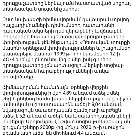
դրույքաչափերը ներկայումս հաստատված սոցիալ-
տնտեսական ցուցանիշներին։
Ըստ նախագծի հիմնավորման՝ դատարան տրվող
հայցադիմումների, դիմումների, դատարանի
դատական ակտերի դեմ վերաքննիչ և վճռաբեկ
բողոքների համար պետտուրքի դրույքաչափերը
փոփոխության չեն ենթարկվել «Պետական տուրքի
մասին» օրենքում փոփոխություններ և լրացումներ
կատարելու մասին» 1999 թ.-ի հոկտեմբերի 12-ի
ՀՕ-4 օրենքի ընդունումից ի վեր, իսկ գործող
դրույքաչափերը չեն արտացոլում երկրի սոցիալ-
տնտեսական հարաբերությունների առկա
իրավիճակը:
Հիմնավորման համաձայն՝ օրենքի վերջին
փոփոխությունից ի վեր 4,89 անգամ աճել է մեկ
շնչին ընկնող համախառն ներքին արդյունքը, միջին
ամսական աշխատավարձն աճել է 8,04 անգամ,
նվազագույն սպառողական զամբյուղի արժեքն
աճել է 5,2 անգամ, աճել է նաև սպառողական գների
ինդեքսը: Արդյունքում, նշված սոցիալ-տնտեսական
ցուցանիշները 2000թ.-ից մինչև 2020 թ.-ի առաջին
եռամսյակը աճել են միջինում 4.4 անգամ։