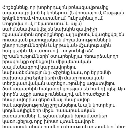
Հիշեցնենք, որ խորհրդային բռնազավթումից
ազատագրված երկրներում (Եվրոպայում, Բալթյան
երկրներում, Վրաստանում, Ուկրաինայում,
Մոլդովայում, Բելառուսում և այլն)
սահմանափակվել են նախկին զավթիչի
էքսպանսիոն գործիքները, այդպիսով նվազեցվել են
ռուսական քարոզչական միջամտություններն
ընտրություններին և կրթական-մշակութային
հարցերին: Այս առումով է ողջունելի ՀՀ
իշխանությունների՝ օտարերկրյա հեռարձակողի
իրավունքը օրենքով և միջպետական
պայմանագրով կարգավորելու
նախաձեռնությունը։ Հիշենք նաև, որ երբեմնի
բախտակից երկրների մի մասը ռուսական
տեղեկատվական ազդեցությունից ազատվելու
ճանապարհին հակազդեցության են հանդիպել։ Այս
փորձն աչքի առաջ ունենալով, անհրաժեշտ է
հնարավորինս զերծ մնալ հնարավոր
հակազդեցությունը շրջանցելու և այն կոտրելու
կողմնակիցների միջև հասարակական
բաժանումներ և թշնամական խրամատներ
կառուցելուց, որը խիստ վտանգավոր է
հասարակական համերաշխության տեսանկյունից։