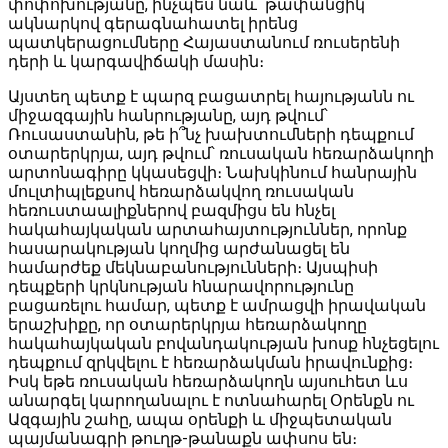
փոփոխությանը, ինչպես նաև՝ թափանցիկ
ակնարկով գերագնահատել իրենց
պատկերացումները Հայաստանում ռուսերենի
դերի և կարգավիճակի մասին։
Այստեղ պետք է պարզ բացատրել հայությանն ու
միջազգային հանրությանը, այդ թվում՝
Ռուսաստանին, թե ի՞նչ խախտումների դեպքում
օտարերկրյա, այդ թվում՝ ռուսական հեռարձակողի
արտոնագիրը կկասեցվի։ Նախկինում հանրային
մուլտիպլեքսով հեռարձակվող ռուսական
հեռուստաալիքներով բազմիցս են հնչել
հակահայկական արտահայտություններ, որոնք
հասարակության կողմից արժանացել են
համարժեք մեկնաբանությունների։ Այսպիսի
դեպքերի կրկնության հնարավորությունը
բացառելու համար, պետք է ամրացվի իրավական
երաշխիքը, որ օտարերկրյա հեռարձակողը
հակահայկական բովանդակության խոսք հնչեցելու
դեպքում զրկվելու է հեռարձակման իրավունքից։
Իսկ եթե ռուսական հեռարձակողն այսուհետ ևս
անարգել կարողանալու է ոտնահարել Օրենքն ու
Ազգային շահը, ապա օրենքի և միջպետական
պայմանագրի թուղթ-թանաքն ափսոս են։