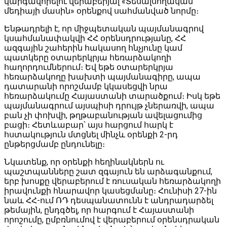
կարգավորելու վերաբերյալ «Տեսալսողական
մեդիայի մասին» օրենքով սահմանված նորմը։
Ենթադրելի է, որ միջպետական պայմանագրով
կսահմանափակվի ՀՀ օրենսդրությանը, ՀՀ
ազգային շահերին հակասող հնչյունը կամ
պատկերը օտարերկրյա հեռարձակողի
հաղորդումներում։ Եվ եթե օտարերկրյա
հեռարձակողը խախտի պայմանագիրը, ապա
դատարանի որոշմամբ կկասեցվի նրա
հեռարձակումը Հայաստանի տարածքում։ Իսկ եթե
պայմանագրում այսպիսի դրույթ չներառվի, ապա
բան չի փոխվի, թղթաբանության ավելացումից
բացի։ Հետևաբար՝ այս հարցում հարկ է
հստակություն մտցնել մինչև օրենքի 2-րդ
ընթերցմամբ ընդունելը։
Նկատենք, որ օրենքի հեղինակներն ու
պաշտպանները շատ զգայուն են արձագանքում,
երբ խոսքը վերաբերում է ռուսական հեռարձակողի
իրավունքի հնարավոր կասեցմանը։ Հունիսի 27-ին
նաև ՀՀ-ում ՌԴ դեսպանատունն է անդրադարձել
թեմային, ընդգծել, որ հարգում է Հայաստանի
որոշումը, ըմբռնումով է վերաբերում օրենսդրական