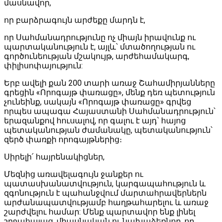
մասնավոր,
որ բարձրագույն արժեքը մարդն է,
որ Սահմանադրությունը ոչ միայն իրավունք ու
պարտականություն է, այլև՝ մտածողության ու
գործունեության մշակույթ, արժեհամակարգ,
փիլիսոփայություն:
Երբ ավելի քան 200 տարի առաջ Շահամիրյանները
գրեցին «Որոգայթ փառացը», մենք դեռ պետություն
չունեինք, սակայն «Որոգայթ փառացը» գրվեց
որպես ապագա Հայաստանի Սահմանադրություն՝
երազանքով հուսալով, որ գալու է այդ՝ հայոց
պետականության ժամանակը, պետականություն՝
զերծ փառքի որոգայթներից։
Սիրելի՛ հայրենակիցներ,
Մեզնից առավելագույն ջանքեր ու
պատասխանատվություն, կարգապահություն և
զգոնություն է պահանջվում մարտահրավերներն
արժանապատվությամբ հաղթահարելու և առաջ
շարժվելու համար: Մենք պարտավոր ենք լինել
շրջահայաց, միասնական ու նախաձեռնող, որ