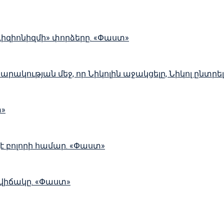
ևիզիոնիզմի» փորձերը. «Փաստ»
սարակության մեջ, որ Նիկոլին աջակցելը, Նիկոլ ընտր
տ»
չէ բոլորի համար. «Փաստ»
 վիճակը. «Փաստ»