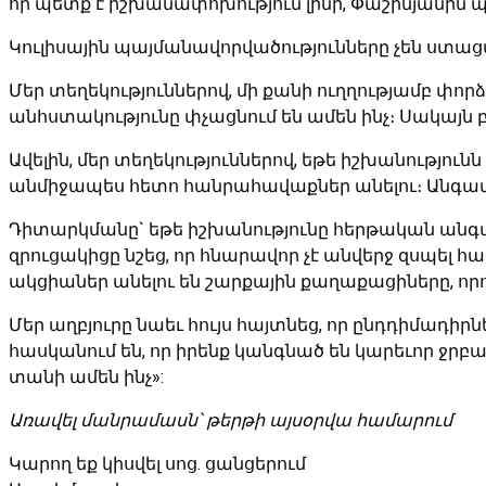
որ պետք է իշխանափոխություն լինի, Փաշինյանին պ
Կուլիսային պայմանավորվածությունները չեն ստա
Մեր տեղեկություններով, մի քանի ուղղությամբ փոր
անհստակությունը փչացնում են ամեն ինչ։ Սակայն 
Ավելին, մեր տեղեկություններով, եթե իշխանությո
անմիջապես հետո հանրահավաքներ անելու։ Անգամ 
Դիտարկմանը` եթե իշխանությունը հերթական անգա
զրուցակիցը նշեց, որ հնարավոր չէ անվերջ զսպել հա
ակցիաներ անելու են շարքային քաղաքացիները, որ
Մեր աղբյուրը նաեւ հույս հայտնեց, որ ընդդիմադիր
հասկանում են, որ իրենք կանգնած են կարեւոր ջրբաժ
տանի ամեն ինչ»:
Առավել
մանրամասն՝
թերթի
այսօրվա
համարում
Կարող եք կիսվել սոց․ ցանցերում