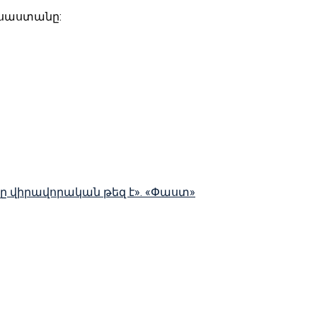
ւսաստանը:
ելը վիրավորական թեզ է». «Փաստ»