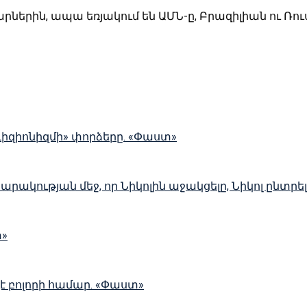
ներին, ապա եռյակում են ԱՄՆ-ը, Բրազիլիան ու Ռո
ևիզիոնիզմի» փորձերը. «Փաստ»
սարակության մեջ, որ Նիկոլին աջակցելը, Նիկոլ ընտր
տ»
չէ բոլորի համար. «Փաստ»