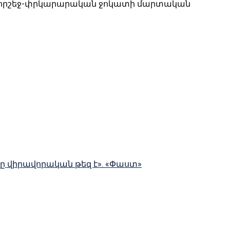
 և հրշեջ-փրկարարական ջոկատի մարտական
ելը վիրավորական թեզ է». «Փաստ»