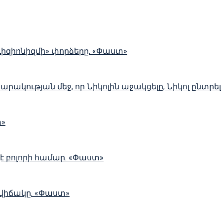
ևիզիոնիզմի» փորձերը. «Փաստ»
սարակության մեջ, որ Նիկոլին աջակցելը, Նիկոլ ընտր
տ»
չէ բոլորի համար. «Փաստ»
 վիճակը. «Փաստ»