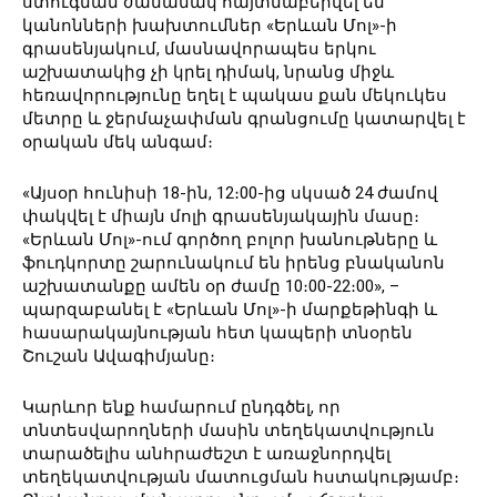
ստուգման ժամանակ հայտնաբերվել են
կանոնների խախտումներ «Երևան Մոլ»-ի
գրասենյակում, մասնավորապես երկու
աշխատակից չի կրել դիմակ, նրանց միջև
հեռավորությունը եղել է պակաս քան մեկուկես
մետրը և ջերմաչափման գրանցումը կատարվել է
օրական մեկ անգամ։
«Այսօր հունիսի 18-ին, 12։00-ից սկսած 24 ժամով
փակվել է միայն մոլի գրասենյակային մասը։
«Երևան Մոլ»-ում գործող բոլոր խանութները և
ֆուդկորտը շարունակում են իրենց բնականոն
աշխատանքը ամեն օր ժամը 10։00-22։00», –
պարզաբանել է «Երևան Մոլ»-ի մարքեթինգի և
հասարակայնության հետ կապերի տնօրեն
Շուշան Ավագիմյանը։
Կարևոր ենք համարում ընդգծել, որ
տնտեսվարողների մասին տեղեկատվություն
տարածելիս անհրաժեշտ է առաջնորդվել
տեղեկատվության մատուցման հստակությամբ։