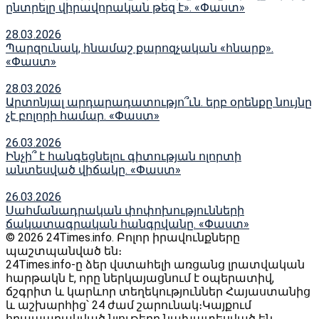
ընտրելը վիրավորական թեզ է». «Փաստ»
28.03.2026
Պարզունակ, հնամաշ քարոզչական «հնարք».
«Փաստ»
28.03.2026
Արտոնյալ արդարադատությո՞ւն. երբ օրենքը նույնը
չէ բոլորի համար. «Փաստ»
26.03.2026
Ինչի՞ է հանգեցնելու գիտության ոլորտի
անտեսված վիճակը. «Փաստ»
26.03.2026
Սահմանադրական փոփոխությունների
ճակատագրական հանգրվանը. «Փաստ»
© 2026 24Times.info․ Բոլոր իրավունքները
պաշտպանված են։
24Times.info-ը ձեր վստահելի առցանց լրատվական
հարթակն է, որը ներկայացնում է օպերատիվ,
ճշգրիտ և կարևոր տեղեկություններ Հայաստանից
և աշխարհից՝ 24 ժամ շարունակ։Կայքում
հրապարակված նյութերը նախատեսված են