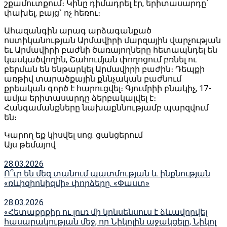
շքամուտքում։ Կինը դիմադրել էր, երիտասարդը՝
փախել, բայց` ոչ հեռու։
Ահազանգին արագ արձագանքած
ոստիկանության Արմավիրի մարզային վարչության
եւ Արմավիրի բաժնի ծառայողները հետապնդել են
կասկածվողին, Շահումյան փողոցում բռնել ու
բերման են ենթարկել Արմավիրի բաժին։ Դեպքի
առթիվ տարածքային քննչական բաժնում
քրեական գործ է հարուցվել։ Գյումրիի բնակիչ, 17-
ամյա երիտասարդը ձերբակալվել է։
Հանգամանքները նախաքննությամբ պարզվում
են։
Կարող եք կիսվել սոց․ ցանցերում
Այս թեմայով
28.03.2026
Ո՞ւր են մեզ տանում պատմության և ինքնության
«ռևիզիոնիզմի» փորձերը. «Փաստ»
28.03.2026
«Հետաքրքիր ու լուռ մի կոնսենսուս է ձևավորվել
հասարակության մեջ, որ Նիկոլին աջակցելը, Նիկոլ