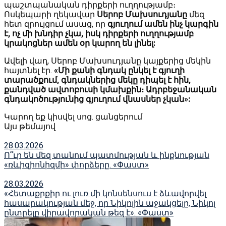
պաշտպանական դիրքերի ուղղությամբ։
Ոսկեպարի ղեկավար
Սերոբ Մախսուդյանը
մեզ
հետ զրույցում ասաց, որ
գյուղում ամեն ինչ կարգին
է, ոչ մի խնդիր չկա, իսկ դիրքերի ուղղությամբ
կրակոցներ ամեն օր կարող են լինել:
Ավելի վաղ,
Սերոբ Մախսուդյանը կայքերից մեկին
հայտնել էր.
«Մի քանի գնդակ ընկել է գյուղի
տարածքում, գնդակներից մեկը դիպել է հին,
քանդված ավտոբուսի կմախքին։ Ադրբեջանական
գնդակոծությունից գյուղում վնասներ չկան»:
Կարող եք կիսվել սոց․ ցանցերում
Այս թեմայով
28.03.2026
Ո՞ւր են մեզ տանում պատմության և ինքնության
«ռևիզիոնիզմի» փորձերը. «Փաստ»
28.03.2026
«Հետաքրքիր ու լուռ մի կոնսենսուս է ձևավորվել
հասարակության մեջ, որ Նիկոլին աջակցելը, Նիկոլ
ընտրելը վիրավորական թեզ է». «Փաստ»