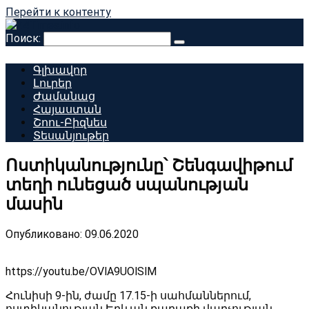
Перейти к контенту
Поиск:
Գլխավոր
Լուրեր
Ժամանաց
Հայաստան
Շոու-Բիզնես
Տեսանյութեր
Ոստիկանությունը՝ Շենգավիթում
տեղի ունեցած սպանության
մասին
Опубликовано:
09.06.2020
https://youtu.be/OVlA9UOlSlM
Հունիսի 9-ին, ժամը 17.15-ի սահմաններում,
ոստիկանության Երևան քաղաքի վարչության