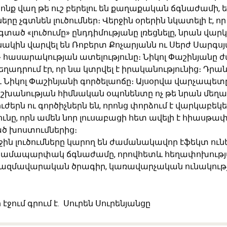
րոնք վաղ թե ուշ բերելու են քաղաքական ճգնաժամի, 
երը չգտնեն լուծումներ։ Վերջին օրերին նկատելի է, որ
տած «լուծումը» ընդդիմությանը լռեցնելը, նրան վարկ
ակին վարվել են Ռոբերտ Քոչարյանն ու Սերժ Սարգսյ
 հասարակության ատելությունը։ Նիկոլ Փաշինյանը
եղադրում էր, որ նա կտրվել է իրականությունից։ Դր
 Նիկոլ Փաշինյանի գործելաոճը։ Այսօրվա վարչապետը
 իշխանության հիմնական օպոնենտը ոչ թե նրան մեղ
երն ու գործիչներն են, որոնց փորձում է վարկաբեկել,
ւնը, որն ամեն նոր լուսաբացի հետ ավելի է հիասթա
ծ խոստումներից։
ջին լուծումները կարող են ժամանակավոր էֆեկտ ուն
 համապարփակ ճգնաժամը, որովհետև հեղափոխությա
ազմավարական ծրագիր, կառավարչական ունակությ
 էջում գրում է․
Սուրեն Սուրենյանցը