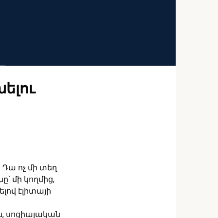
խելու
 Դա ոչ մի տեղ
՝ մի կողմից,
լով էլիտայի
ն, սոցիալական