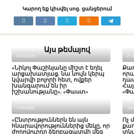
Կարող եք կիսվել սոց․ ցանցերում
Այս թեմայով
24.03.2026
21.
«Նիկոլ Փաշինյանը միշտ է եղել
Քա
արցախատյաց. նա նույն կերպ
որպ
կվարվի բոլորի հետ, ովքեր
դաս
խանգարում են իր
Հայ
իշխանությանը». «Փաստ»
«Փ
19.03.2026
10.
«Ընտրություններն են այն
Ոչ 
հնարավորություններից մեկը, որ
քաղ
ժողովուրդը ձերբազատվի մեզ
տնտ