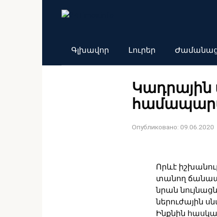
Перейти
к
контенту
Գլխավոր
Լուրեր
Ժամանա
Կադրային վ
համապար
Опубликовано:
09.06.2020
Որևէ իշխանութ
տանող ճանապա
նրան նույնաց
ներուժային սն
Ինքնին հասկա