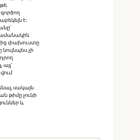
եթե
 գործող
աբեկելն է։
անը՝
 ժամանակին
անից փախուստը
 նույնպես չի
ադրող
 այլ՝
փվում
ենալ, սակայն
ն թիմը չունի
ուններ և