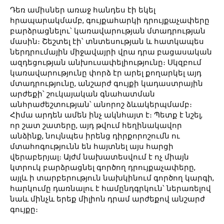
Դեռ ամիսներ առաջ հանդես էի եկել
հրապարակմամբ, գույքահարկի դրույքաչափերը
բարձրացնելու՝ կառավարության մտադրության
մասին։ Շեշտել էի՝ տնտեսության և հատկապես
ներդրումային միջավայրի վրա դրա բացասական
ազդեցության անխուսափելիությունը։ Սկզբում
կառավարությունը փորձ էր արել քողարկել այդ
մտադրությունը, անշարժ գույքի կադաստրային
արժեքի՝ շուկայական գնահատման
անհրաժեշտության՝ անորոշ ձևակերպմամբ։
Հիմա արդեն ամեն ինչ ակնհայտ է։ Պետք է նշել,
որ շատ շատերը, այդ թվում հեղինակավոր
անձինք, նույնպես իրենց դիրքորոշումն ու
մտահոգությունն են հայտնել այս հարցի
վերաբերյալ։ Այժմ նախատեսվում է ոչ միայն
կտրուկ բարձրացնել գործող դրույքաչափերը,
այլև ի տարբերություն նախկինում գործող կարգի,
հարկումը դառնալու է համընդգրկուն՝ ներառելով
նաև մինչև երեք միլիոն դրամ արժեքով անշարժ
գույքը։