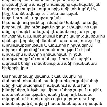
ցուցանիշներն առաջին հայացքից պահպանել են
նախորդ տարվա տպավորիչ աճի տեմպը՝ 8,1 %,
ինչը, կարծես, վկայում է տնտեսության
կայունության և զարգացման
հնարավորությունների մասին։ Սակայն առավել
խորքային վերլուծությունը ցույց է տալիս, որ այս
աճը ոչ միայն համաչափ չէ տնտեսության բոլոր
ճյուղերին, այլև ուղեկցվում է լուրջ կառուցվածքային
ռիսկերով, որոնց հիմնական արտահայտությունը
արդյունաբերության և առևտրի ոլորտներում
տիրող անկումային տրամադրությունն է, իսկ
արտաքին առևտրի դինամիկան՝ ի դեմս
վատթարացման ու անկայունության, արդեն
ազդում է երկրի տնտեսության աճի որակական
հիմքերի վրա։
Այս իրավիճակը վկայում է այն մասին, որ
մակրոտնտեսական համախառն ցուցանիշների
աճը չի արտացոլում իրականում առկա խոր
խնդիրները, և եթե այս միտումները շարունակվեն,
ապա տնտեսության վիճակը կարող է էապես
տկարանալ՝ հատկապես այն պարագայում, որ
տնտեսական ճյուղերը համամասնաբար դրական