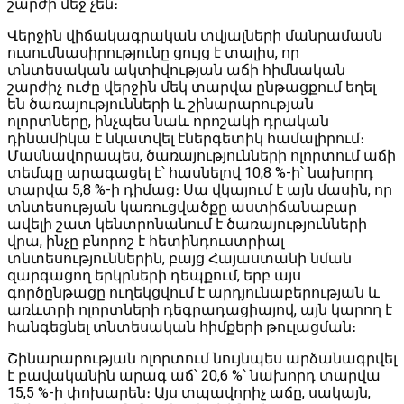
շարժի մեջ չեն։
Վերջին վիճակագրական տվյալների մանրամասն
ուսումնասիրությունը ցույց է տալիս, որ
տնտեսական ակտիվության աճի հիմնական
շարժիչ ուժը վերջին մեկ տարվա ընթացքում եղել
են ծառայությունների և շինարարության
ոլորտները, ինչպես նաև որոշակի դրական
դինամիկա է նկատվել էներգետիկ համալիրում։
Մասնավորապես, ծառայությունների ոլորտում աճի
տեմպը արագացել է՝ հասնելով 10,8 %-ի՝ նախորդ
տարվա 5,8 %-ի դիմաց։ Սա վկայում է այն մասին, որ
տնտեսության կառուցվածքը աստիճանաբար
ավելի շատ կենտրոնանում է ծառայությունների
վրա, ինչը բնորոշ է հետինդուստրիալ
տնտեսություններին, բայց Հայաստանի նման
զարգացող երկրների դեպքում, երբ այս
գործընթացը ուղեկցվում է արդյունաբերության և
առևտրի ոլորտների դեգրադացիայով, այն կարող է
հանգեցնել տնտեսական հիմքերի թուլացման։
Շինարարության ոլորտում նույնպես արձանագրվել
է բավականին արագ աճ՝ 20,6 %՝ նախորդ տարվա
15,5 %-ի փոխարեն։ Այս տպավորիչ աճը, սակայն,