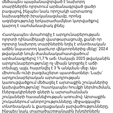
մեծապես պայմանավորված է նախորդ
տարիներին ոլորտում արձանագրված ցածր
բազայով, ինչպես նաև որոշակի արտառոց
նախագծերի իրականացմամբ, որոնց
ազդեցությունը երկարաժամկետ կտրվածքով
կարող է սահմանափակ լինել։
Հատկապես մտահոգիչ է արդյունաբերության
ոլորտի դինամիկայի վատթարացումը, քանի որ
ոլորտը նախորդ տարիներին եղել է տնտեսական
աճին նպաստող կարևոր վեկտորներից մեկը՝ 2024
թվականի նույն ժամանակահատվածում
արձանագրելով 11,7 % աճ։ Սակայն 2025 թվականին
արդյունաբերությունը ոչ միայն կորցրել է աճի
տեմպը, այլև հայտնվել է 3 % անկման մեջ։ Այս
միտումն ունի բազմաշերտ պատճառներ։ Նախ՝
արդյունաբերական արտադրության
կառուցվածքում մեծացել է արտաքին շուկաներից
կախվածությունը՝ հատկապես հումքի ներմուծման,
էներգակիրների գների և արտահանման
շուկաների հասանելիության առումով։ Արտաքին
շուկաներում անորոշությունները, միջազգային
տնտեսական և քաղաքական լարվածությունները,
ինչպես նաև տարածաշրջանային խնդիրներն