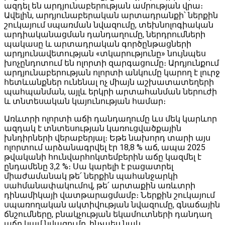
ազդել են արդյունաբերության ամրության վրա։
Ավելին, արդյունաբերական արտադրանքի՝ ներքին
շուկայում սպառման նվազումը, տեխնոլոգիական
արդիականացման դանդաղումը, ներդրումների
պակասը և արտադրական գործընթացների
արդյունավետության «տկարությունը» նույնպես
խոչընդոտում են ոլորտի զարգացումը։ Արդյունքում
արդյունաբերության ոլորտի անկումը կարող է լուրջ
հետևանքներ ունենալ ոչ միայն աշխատատեղերի
պահպանման, այլև երկրի արտահանման ներուժի
և տնտեսական կայունության համար։
Առևտրի ոլորտի աճի դանդաղումը ևս մեկ կարևոր
ազդակ է տնտեսության կառուցվածքային
խնդիրների վերաբերյալ։ Եթե նախորդ տարի այս
ոլորտում արձանագրվել էր 18,8 % աճ, ապա 2025
թվականի հունվարհոկտեմբերին աճը կազմել է
ընդամենը 3,2 %։ Սա կարելի է բացատրել
միաժամանակ թե՛ ներքին պահանջարկի
սահմանափակումով, թե՛ արտաքին առևտրի
դինամիկայի վատթարացմամբ։ Ներքին շուկայում
սպառողական ակտիվության նվազումը, գնաճային
ճնշումները, բնակչության եկամուտների դանդաղ
աճը կամ նվազումը, ինչպես նաև