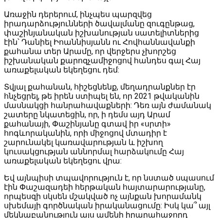
Առաջին դերերում, ինչպես պարզվեց
իրադարձությունների ծավալմանը զուգընթաց,
փաշինյանական իշխանության սատելիտներից
էին՝ Դանիել Իոաննիսյանն ու Հովհաննավանքի
քահանա տեր Արամը, որ վերջերս չխորշեց
իշխանական քարոզչամիջոցով հանդես գալ Հայ
առաքելական եկեղեցու դեմ:
Տվյալ քահանան, հիշեցնենք, մեղադրանքներ էր
հնչեցրել, թե իրեն ստիպել են, որ 2021 թվականին
մասնակցի հանրահավաքների: Դեռ այն ժամանակ
շատերը նկատեցին, որ, ի դեմս այդ Արամ
քահանայի, Փաշինյանը գտավ իր «սրտի»
հոգևորականին, որի միջոցով մտադիր է
շարունակել կառավարության և իշխող
կուսակցության աննորմալ հարձակումը Հայ
առաքելական եկեղեցու վրա:
Եվ այնպիսի տպավորություն է, որ նստած սպասում
էին Փաշազադեի հերթական հայտարարությանը,
որպեսզի սկսեն մշակված ոչ այնքան խորամանկ
սխեմայի գործնական իրականացումը: Իսկ կա՞ այլ
մեկնաբանություն այս ամենի իրարահաջորդ