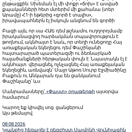
ընթացքին: Սխեման էլ մի փոքր «ճոխ» է ասված.
քպականների հետ մտերիմ մի քահանա (տեր
Արամը) Հ1-ի եթերից «գործ է տալիս»,
իրավապահներն էլ իսկույն անցնում են գործի:
Բացի այն, որ սա ՀԱԵ դեմ թշնամու ուղղորդմամբ
իրականացվող հարձակման տպավորություն է
թողնում, ակնհայտ է նաև, որ տեղի ունեցողը Հայ
առաքելական եկեղեցու դեմ Փաշինյանի
հայտարարած պատերազմի ու ձեռնարկած
հալածանքների հերթական փուլն է: Նպատակն էլ է
ակնհայտ. վերացնել, ոչնչացնել Հայ առաքելական
եկեղեցին, առնվազն՝ Մայր Աթոռ Սուրբ Էջմիածինը:
Բաքուն ու Անկարան դա են ցանկանում:
Փաշինյանը՝ ևս:
Մանրամասները
՝ «Փաստ» օրաթերթի
այսօրվա
համարում
Կարող եք կիսվել սոց․ ցանցերում
Այս թեմայով
08.08.2026
Կյանքից հեռացել է ռեգբիստ Սայմոնի Վունիլագին