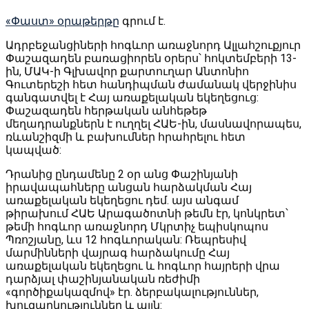
«Փաստ» օրաթերթը
գրում է.
Ադրբեջանցիների հոգևոր առաջնորդ Ալլահշուքյուր
Փաշազադեն բառացիորեն օրերս՝ հոկտեմբերի 13-
ին, ՄԱԿ-ի Գլխավոր քարտուղար Անտոնիո
Գուտերեշի հետ հանդիպման ժամանակ վերջինիս
գանգատվել է Հայ առաքելական եկեղեցուց:
Փաշազադեն հերթական անհեթեթ
մեղադրանքներն է ուղղել ՀԱԵ-ին, մասնավորապես,
ռևանշիզմի և բախումներ հրահրելու հետ
կապված:
Դրանից ընդամենը 2 օր անց Փաշինյանի
իրավապահները անցան հարձակման Հայ
առաքելական եկեղեցու դեմ. այս անգամ
թիրախում ՀԱԵ Արագածոտնի թեմն էր, կոնկրետ՝
թեմի հոգևոր առաջնորդ Մկրտիչ եպիսկոպոս
Պռոշյանը, ևս 12 հոգևորական: Ռեպրեսիվ
մարմինների վայրագ հարձակումը Հայ
առաքելական եկեղեցու և հոգևոր հայրերի վրա
դարձյալ փաշինյանական ռեժիմի
«գործիքակազմով» էր. ձերբակալություններ,
խուզարկություններ և այլն: