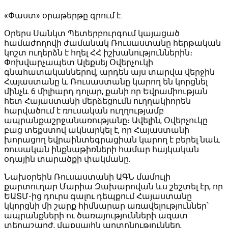
«Փաստ» օրաթերթը գրում է.
Օրերս Սանկտ Պետերբուրգում կայացած
համաժողովի ժամանակ Ռուսաստանը հերթական
կոշտ ուղերձն է հղել ՀՀ իշխանություններին։
Փոխվարչապետ Ալեքսեյ Օվերչուկի
գնահատականներով, արդեն այս տարվա վերջին
Հայաստանը և Ռուսաստանը կարող են կորցնել
մինչև 6 միլիարդ դոլար, քանի որ Եվրամիության
հետ Հայաստանի մերձեցումն ուղղակիորեն
հարվածում է ռուսական ուղղությամբ
ապրանքաշրջանառությանը։ Ավելին, Օվերչուկը
բաց տեքստով ակնարկել է, որ Հայաստանի
խորացող եվրաինտեգրացիան կարող է բերել նաև
ռուսական ինքնաթիռների համար հայկական
օդային տարածքի փակմանը.
Նախօրեին Ռուսաստանի ԱԳՆ մամուլի
քարտուղար Մարիա Զախարովան ևս շեշտել էր, որ
ԵԱՏՄ-ից դուրս գալու դեպքում Հայաստանը
կկորցնի մի շարք հիմնարար առավելություններ՝
ապրանքների ու ծառայությունների ազատ
տեղաշարժ, մաքսային արտոնություններ,