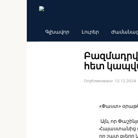
Перейти
к
контенту
Գլխավոր
Լուրեր
Ժամանա
Բազմադրվ
հետ կապվ
Опубликовано:
12.12.2024
«Փաստ» օրաթեր
Այն, որ Փաշի
Հայաստանից ա
որ շատ քչերը