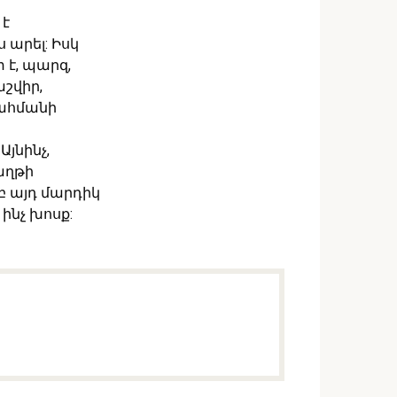
 է
 արել: Իսկ
 է, պարզ,
աշվիր,
սահմանի
յնինչ,
աղթի
րբ այդ մարդիկ
 ինչ խոսք: