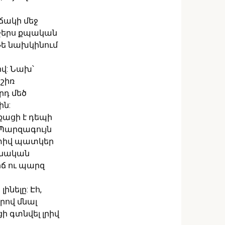
ճակի մեջ
րջերս քպական
թե նախկինում
ով: Նախ՝
շիռ
րդ մեծ
ին:
ացի է դեպի
 Պարզագույն
կտիվ պատկեր
յանական
րճ ու պարզ
նելը: Էհ,
րով մնալ
ի գտնվել լրիվ