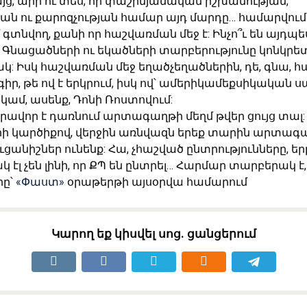
Բայց, արի ու տես, որ փաշինյանական իշխանության,
ան ու քարոզչության համար այդ մարդը… համարվում
տնվող, քանի որ հաշվառման մեջ է: Ինչո՞ւ են այդպես
: Գնացածների ու եկածների տարբերությունը կոնկրետ
ակ: Իսկ հաշվառման մեջ եղածչեղածներին, դե, գնա, հ
իր, թե ով է երկրում, իսկ ով՝ ամերիկամեքսիկական 
կամ, ասենք, Դոնի Ռոստովում:
րավոր է դառնում արտագաղթի մեղմ թվեր ցույց տալ: Ա
ի կարծիքով, վերջին առնվազն երեք տարին արտագ
ւցանիշներ ունենք: Հա, չհաշված ընտրությունները, ե
կ էլ չեն լինի, որ ՔՊ են ընտրել… Հարմար տարբերակ է,
րը՝
«Փաստ»
օրաթերթի այսօրվա համարում
Կարող եք կիսվել սոց․ ցանցերում